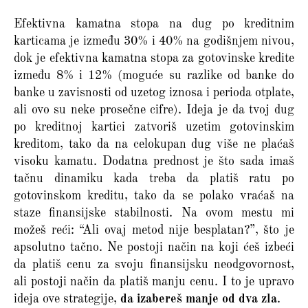
Efektivna kamatna stopa na dug po kreditnim
karticama je između 30% i 40% na godišnjem nivou,
dok je efektivna kamatna stopa za gotovinske kredite
između 8% i 12% (moguće su razlike od banke do
banke u zavisnosti od uzetog iznosa i perioda otplate,
ali ovo su neke prosečne cifre). Ideja je da tvoj dug
po kreditnoj kartici zatvoriš uzetim gotovinskim
kreditom, tako da na celokupan dug više ne plaćaš
visoku kamatu. Dodatna prednost je što sada imaš
tačnu dinamiku kada treba da platiš ratu po
gotovinskom kreditu, tako da se polako vraćaš na
staze finansijske stabilnosti. Na ovom mestu mi
možeš reći: “Ali ovaj metod nije besplatan?”, što je
apsolutno tačno. Ne postoji način na koji ćeš izbeći
da platiš cenu za svoju finansijsku neodgovornost,
ali postoji način da platiš manju cenu. I to je upravo
ideja ove strategije,
da izabereš manje od dva zla
.