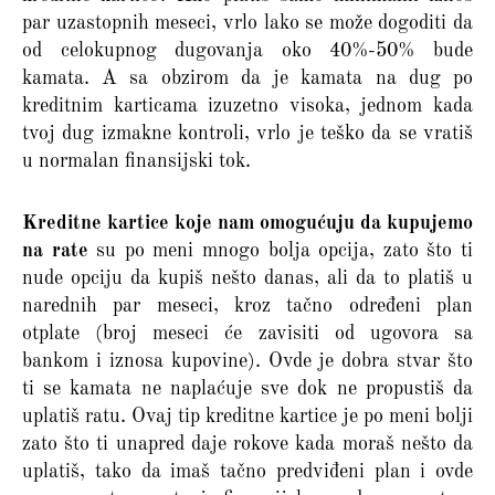
par uzastopnih meseci, vrlo lako se može dogoditi da
od celokupnog dugovanja oko 40%-50% bude
kamata. A sa obzirom da je kamata na dug po
kreditnim karticama izuzetno visoka, jednom kada
tvoj dug izmakne kontroli, vrlo je teško da se vratiš
u normalan finansijski tok.
Kreditne kartice koje nam omogućuju da kupujemo
na rate
su po meni mnogo bolja opcija, zato što ti
nude opciju da kupiš nešto danas, ali da to platiš u
narednih par meseci, kroz tačno određeni plan
otplate (broj meseci će zavisiti od ugovora sa
bankom i iznosa kupovine). Ovde je dobra stvar što
ti se kamata ne naplaćuje sve dok ne propustiš da
uplatiš ratu. Ovaj tip kreditne kartice je po meni bolji
zato što ti unapred daje rokove kada moraš nešto da
uplatiš, tako da imaš tačno predviđeni plan i ovde