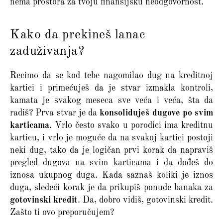
nema prostora za tvoju finansijsku neodgovornost.
Kako da prekineš lanac
zaduživanja?
Recimo da se kod tebe nagomilao dug na kreditnoj
kartici i primećuješ da je stvar izmakla kontroli,
kamata je svakog meseca sve veća i veća, šta da
radiš? Prva stvar je da
konsoliduješ dugove po svim
karticama
. Vrlo često svako u porodici ima kreditnu
karticu, i vrlo je moguće da na svakoj kartici postoji
neki dug, tako da je logičan prvi korak da napraviš
pregled dugova na svim karticama i da dođeš do
iznosa ukupnog duga. Kada saznaš koliki je iznos
duga, sledeći korak je da prikupiš ponude banaka za
gotovinski kredit
. Da, dobro vidiš, gotovinski kredit.
Zašto ti ovo preporučujem?