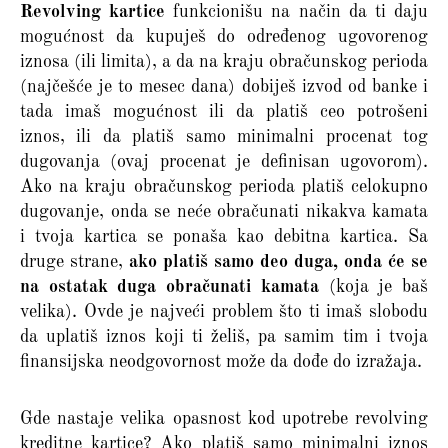
Revolving kartice
funkcionišu na način da ti daju
mogućnost da kupuješ do određenog ugovorenog
iznosa (ili limita), a da na kraju obračunskog perioda
(najčešće je to mesec dana) dobiješ izvod od banke i
tada imaš mogućnost ili da platiš ceo potrošeni
iznos, ili da platiš samo minimalni procenat tog
dugovanja (ovaj procenat je definisan ugovorom).
Ako na kraju obračunskog perioda platiš celokupno
dugovanje, onda se neće obračunati nikakva kamata
i tvoja kartica se ponaša kao debitna kartica. Sa
druge strane,
ako platiš samo deo duga, onda će se
na ostatak duga obračunati kamata
(koja je baš
velika). Ovde je najveći problem što ti imaš slobodu
da uplatiš iznos koji ti želiš, pa samim tim i tvoja
finansijska neodgovornost može da dođe do izražaja.
Gde nastaje velika opasnost kod upotrebe revolving
kreditne kartice? Ako platiš samo minimalni iznos