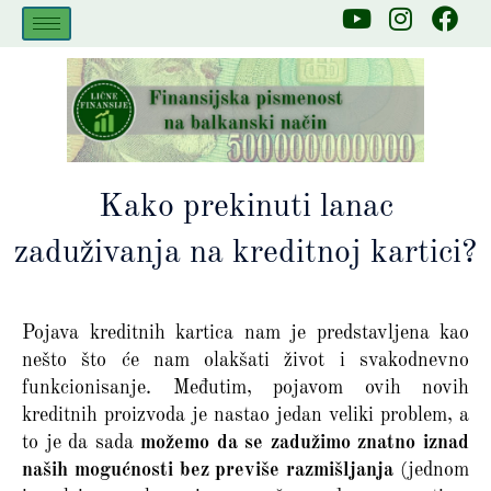
Skip
Y
I
F
to
o
n
a
u
s
c
content
t
t
e
u
a
b
b
g
o
e
r
o
a
k
Kako prekinuti lanac
m
zaduživanja na kreditnoj kartici?
Pojava kreditnih kartica nam je predstavljena kao
nešto što će nam olakšati život i svakodnevno
funkcionisanje. Međutim, pojavom ovih novih
kreditnih proizvoda je nastao jedan veliki problem, a
to je da sada
možemo da se zadužimo znatno iznad
naših mogućnosti bez previše razmišljanja
(jednom