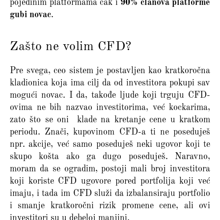
pojedinim platformama čak i
90% članova platforme
gubi novac
.
Zašto ne volim CFD?
Pre svega, ceo sistem je postavljen kao kratkoročna
kladionica koja ima cilj da od investitora pokupi sav
mogući novac. I da, takođe ljude koji trguju CFD-
ovima ne bih nazvao investitorima, već kockarima,
zato što se oni klade na kretanje cene u kratkom
periodu. Znači, kupovinom CFD-a ti ne poseduješ
npr. akcije, već samo poseduješ neki ugovor koji te
skupo košta ako ga dugo poseduješ. Naravno,
moram da se ogradim, postoji mali broj investitora
koji koriste CFD ugovore pored portfolija koji već
imaju, i tada im CFD služi da izbalansiraju portfolio
i smanje kratkoročni rizik promene cene, ali ovi
investitori su u debeloj manjini.