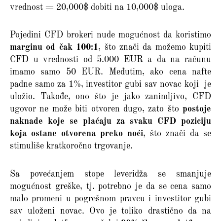
vrednost = 20,000$ dobiti na 10,000$ uloga.
Pojedini CFD brokeri nude mogućnost da koristimo
marginu od čak 100:1
, što znači da možemo kupiti
CFD u vrednosti od 5.000 EUR a da na računu
imamo samo 50 EUR. Međutim, ako cena nafte
padne samo za 1%, investitor gubi sav novac koji je
uložio. Takođe, ono što je jako zanimljivo, CFD
ugovor ne može biti otvoren dugo, zato što
postoje
naknade koje se plaćaju za svaku CFD poziciju
koja ostane otvorena preko noći
, što znači da se
stimuliše kratkoročno trgovanje.
Sa povećanjem stope leveridža se smanjuje
mogućnost greške, tj. potrebno je da se cena samo
malo promeni u pogrešnom pravcu i investitor gubi
sav uloženi novac. Ovo je toliko drastično da na