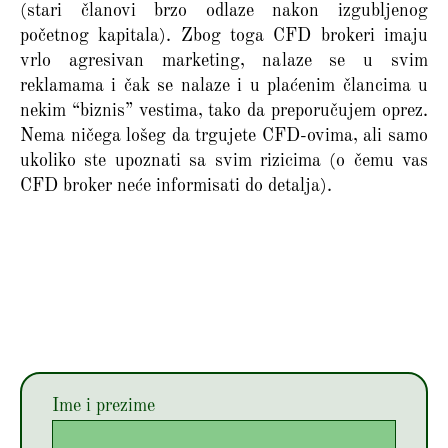
(stari članovi brzo odlaze nakon izgubljenog
početnog kapitala). Zbog toga CFD brokeri imaju
vrlo agresivan marketing, nalaze se u svim
reklamama i čak se nalaze i u plaćenim člancima u
nekim “biznis” vestima, tako da preporučujem oprez.
Nema ničega lošeg da trgujete CFD-ovima, ali samo
ukoliko ste upoznati sa svim rizicima (o čemu vas
CFD broker neće informisati do detalja).
Ime i prezime