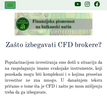
Skip
Y
I
F
to
o
n
a
u
s
c
content
t
t
e
u
a
b
b
g
o
e
r
o
a
k
Zašto izbegavati CFD brokere?
m
Popularizacijom investiranja smo došli u situaciju da
na raspolaganju imamo svakojake instrumente, koji
ponekada mogu biti kompleksni i o kojima prosečan
investitor ne zna mnogo. U današnjem tekstu
pričamo o tome šta je CFD i zašto po mom mišljenju
treba da ga izbegavate.