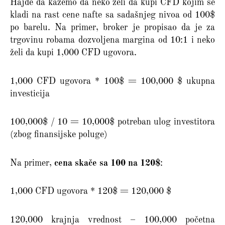
Hajde da kažemo da neko želi da kupi CFD kojim se
kladi na rast cene nafte sa sadašnjeg nivoa od 100$
po barelu. Na primer, broker je propisao da je za
trgovinu robama dozvoljena margina od 10:1 i neko
želi da kupi 1,000 CFD ugovora.
1,000 CFD ugovora * 100$ = 100,000 $ ukupna
investicija
100,000$ / 10 = 10,000$ potreban ulog investitora
(zbog finansijske poluge)
Na primer,
cena skače sa 100 na 120$
:
1,000 CFD ugovora * 120$ = 120,000 $
120,000 krajnja vrednost – 100,000 početna