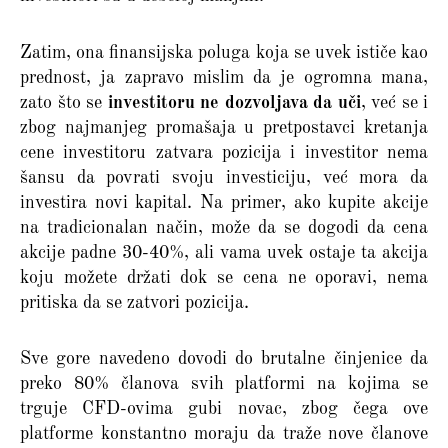
Zatim, ona finansijska poluga koja se uvek ističe kao
prednost, ja zapravo mislim da je ogromna mana,
zato što se
investitoru ne dozvoljava da uči
, već se i
zbog najmanjeg promašaja u pretpostavci kretanja
cene investitoru zatvara pozicija i investitor nema
šansu da povrati svoju investiciju, već mora da
investira novi kapital. Na primer, ako kupite akcije
na tradicionalan način, može da se dogodi da cena
akcije padne 30-40%, ali vama uvek ostaje ta akcija
koju možete držati dok se cena ne oporavi, nema
pritiska da se zatvori pozicija.
Sve gore navedeno dovodi do brutalne činjenice da
preko 80% članova svih platformi na kojima se
trguje CFD-ovima gubi novac, zbog čega ove
platforme konstantno moraju da traže nove članove