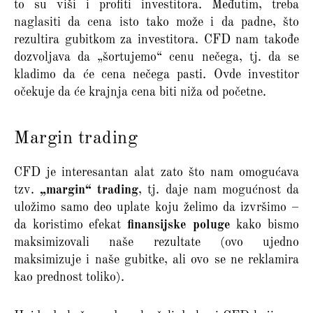
to su viši i profiti investitora. Međutim, treba
naglasiti da cena isto tako može i da padne, što
rezultira gubitkom za investitora. CFD nam takođe
dozvoljava da „šortujemo“ cenu nečega, tj. da se
kladimo da će cena nečega pasti. Ovde investitor
očekuje da će krajnja cena biti niža od početne.
Margin trading
CFD je interesantan alat zato što nam omogućava
tzv.
„margin“ trading
, tj. daje nam mogućnost da
uložimo samo deo uplate koju želimo da izvršimo –
da koristimo efekat
finansijske poluge
kako bismo
maksimizovali naše rezultate (ovo ujedno
maksimizuje i naše gubitke, ali ovo se ne reklamira
kao prednost toliko).