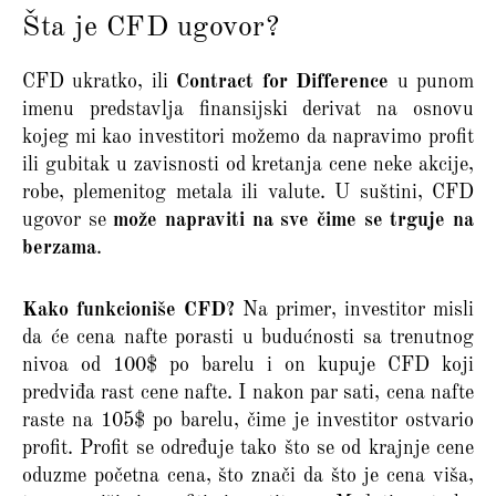
Šta je CFD ugovor?
CFD ukratko, ili
Contract for Difference
u punom
imenu predstavlja finansijski derivat na osnovu
kojeg mi kao investitori možemo da napravimo profit
ili gubitak u zavisnosti od kretanja cene neke akcije,
robe, plemenitog metala ili valute. U suštini, CFD
ugovor se
može napraviti na sve čime se trguje na
berzama
.
Kako funkcioniše CFD?
Na primer, investitor misli
da će cena nafte porasti u budućnosti sa trenutnog
nivoa od 100$ po barelu i on kupuje CFD koji
predviđa rast cene nafte. I nakon par sati, cena nafte
raste na 105$ po barelu, čime je investitor ostvario
profit. Profit se određuje tako što se od krajnje cene
oduzme početna cena, što znači da što je cena viša,