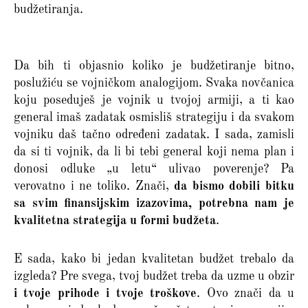
budžetiranja.
Da bih ti objasnio koliko je budžetiranje bitno,
poslužiću se vojničkom analogijom. Svaka novčanica
koju poseduješ je vojnik u tvojoj armiji, a ti kao
general imaš zadatak osmisliš strategiju i da svakom
vojniku daš tačno određeni zadatak. I sada, zamisli
da si ti vojnik, da li bi tebi general koji nema plan i
donosi odluke „u letu“ ulivao poverenje? Pa
verovatno i ne toliko. Znači,
da bismo dobili bitku
sa svim finansijskim izazovima, potrebna nam je
kvalitetna strategija u formi budžeta
.
E sada, kako bi jedan kvalitetan budžet trebalo da
izgleda? Pre svega, tvoj budžet treba da uzme u obzir
i tvoje prihode i tvoje troškove
. Ovo znači da u