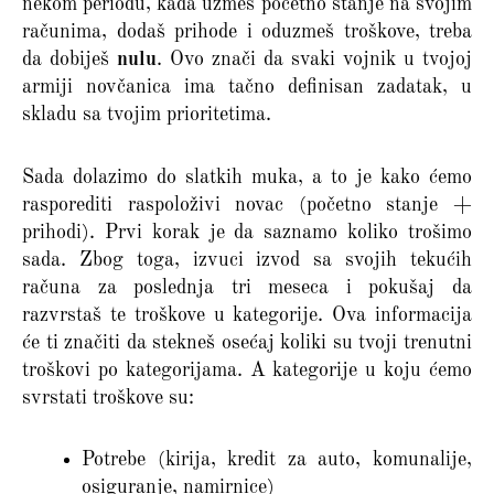
nekom periodu, kada uzmeš početno stanje na svojim
računima, dodaš prihode i oduzmeš troškove, treba
da dobiješ
nulu
. Ovo znači da svaki vojnik u tvojoj
armiji novčanica ima tačno definisan zadatak, u
skladu sa tvojim prioritetima.
Sada dolazimo do slatkih muka, a to je kako ćemo
rasporediti raspoloživi novac (početno stanje +
prihodi). Prvi korak je da saznamo koliko trošimo
sada. Zbog toga, izvuci izvod sa svojih tekućih
računa za poslednja tri meseca i pokušaj da
razvrstaš te troškove u kategorije. Ova informacija
će ti značiti da stekneš osećaj koliki su tvoji trenutni
troškovi po kategorijama. A kategorije u koju ćemo
svrstati troškove su:
Potrebe (kirija, kredit za auto, komunalije,
osiguranje, namirnice)