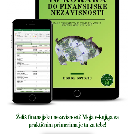
Želiš finansijsku nezavisnost? Moja e-knjiga sa
praktičnim primerima je tu za tebe!