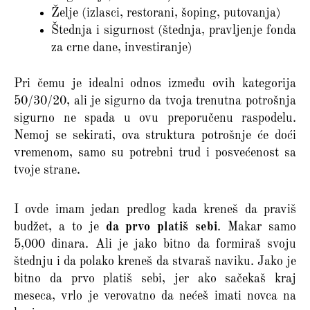
Želje (izlasci, restorani, šoping, putovanja)
Štednja i sigurnost (štednja, pravljenje fonda
za crne dane, investiranje)
Pri čemu je idealni odnos između ovih kategorija
50/30/20, ali je sigurno da tvoja trenutna potrošnja
sigurno ne spada u ovu preporučenu raspodelu.
Nemoj se sekirati, ova struktura potrošnje će doći
vremenom, samo su potrebni trud i posvećenost sa
tvoje strane.
I ovde imam jedan predlog kada kreneš da praviš
budžet, a to je
da prvo platiš sebi
. Makar samo
5,000 dinara. Ali je jako bitno da formiraš svoju
štednju i da polako kreneš da stvaraš naviku. Jako je
bitno da prvo platiš sebi, jer ako sačekaš kraj
meseca, vrlo je verovatno da nećeš imati novca na