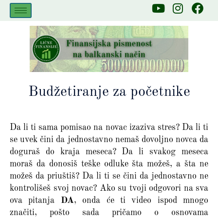
Skip
Y
I
F
to
o
n
a
u
s
c
content
t
t
e
u
a
b
b
g
o
e
r
o
a
k
Budžetiranje za početnike
m
Da li ti sama pomisao na novac izaziva stres? Da li ti
se uvek čini da jednostavno nemaš dovoljno novca da
doguraš do kraja meseca? Da li svakog meseca
moraš da donosiš teške odluke šta možeš, a šta ne
možeš da priuštiš? Da li ti se čini da jednostavno ne
kontrolišeš svoj novac? Ako su tvoji odgovori na sva
ova pitanja
DA
, onda će ti video ispod mnogo
značiti, pošto sada pričamo o osnovama