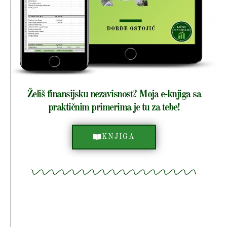
Želiš finansijsku nezavisnost? Moja e-knjiga sa
praktičnim primerima je tu za tebe!
KNJIGA