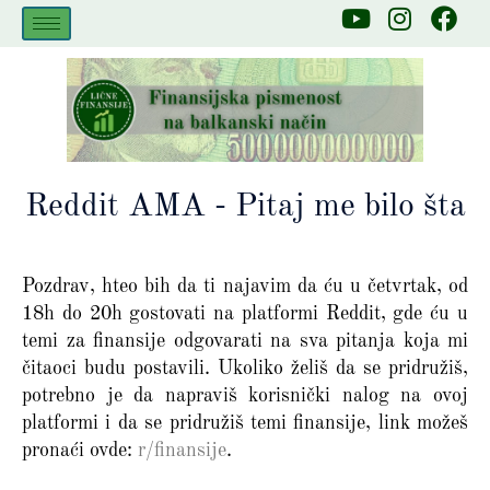
Skip
Y
I
F
to
o
n
a
u
s
c
content
t
t
e
u
a
b
b
g
o
e
r
o
a
k
Reddit AMA - Pitaj me bilo šta
m
Pozdrav, hteo bih da ti najavim da ću u četvrtak, od
18h do 20h gostovati na platformi Reddit, gde ću u
temi za finansije odgovarati na sva pitanja koja mi
čitaoci budu postavili. Ukoliko želiš da se pridružiš,
potrebno je da napraviš korisnički nalog na ovoj
platformi i da se pridružiš temi finansije, link možeš
pronaći ovde:
r/finansije
.