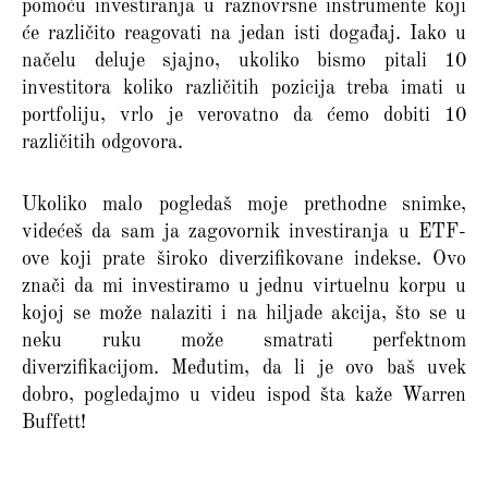
pomoću investiranja u raznovrsne instrumente koji
će različito reagovati na jedan isti događaj. Iako u
načelu deluje sjajno, ukoliko bismo pitali 10
investitora koliko različitih pozicija treba imati u
portfoliju, vrlo je verovatno da ćemo dobiti 10
različitih odgovora.
Ukoliko malo pogledaš moje prethodne snimke,
videćeš da sam ja zagovornik investiranja u ETF-
ove koji prate široko diverzifikovane indekse. Ovo
znači da mi investiramo u jednu virtuelnu korpu u
kojoj se može nalaziti i na hiljade akcija, što se u
neku ruku može smatrati perfektnom
diverzifikacijom. Međutim, da li je ovo baš uvek
dobro, pogledajmo u videu ispod šta kaže Warren
Buffett!