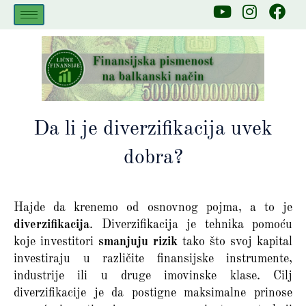
Skip
Y
I
F
to
o
n
a
u
s
c
content
t
t
e
u
a
b
b
g
o
e
r
o
a
k
Da li je diverzifikacija uvek
m
dobra?
Hajde da krenemo od osnovnog pojma, a to je
diverzifikacija
. Diverzifikacija je tehnika pomoću
koje investitori
smanjuju rizik
tako što svoj kapital
investiraju u različite finansijske instrumente,
industrije ili u druge imovinske klase. Cilj
diverzifikacije je da postigne maksimalne prinose