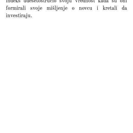
indeks udesetostručio svoju vrednost kada su oni
formirali svoje mišljenje o novcu i kretali da
investiraju.