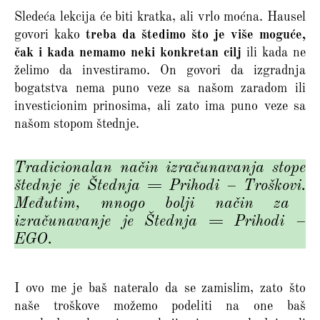
Sledeća lekcija će biti kratka, ali vrlo moćna. Hausel
govori kako
treba da štedimo što je više moguće,
čak i kada nemamo neki konkretan cilj
ili kada ne
želimo da investiramo. On govori da izgradnja
bogatstva nema puno veze sa našom zaradom ili
investicionim prinosima, ali zato ima puno veze sa
našom stopom štednje.
Tradicionalan način izračunavanja stope
štednje je
Štednja = Prihodi – Troškovi.
Međutim, mnogo bolji način za
izračunavanje je Štednja = Prihodi –
EGO.
I ovo me je baš nateralo da se zamislim, zato što
naše troškove možemo podeliti na one baš