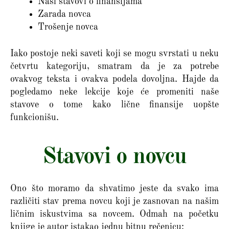
Naši stavovi o finansijama
Zarada novca
Trošenje novca
Iako postoje neki saveti koji se mogu svrstati u neku
četvrtu kategoriju, smatram da je za potrebe
ovakvog teksta i ovakva podela dovoljna. Hajde da
pogledamo neke lekcije koje će promeniti naše
stavove o tome kako lične finansije uopšte
funkcionišu.
Stavovi o novcu
Ono što moramo da shvatimo jeste da svako ima
različiti stav prema novcu koji je zasnovan na našim
ličnim iskustvima sa novcem. Odmah na početku
knjige je autor istakao jednu bitnu rečenicu: