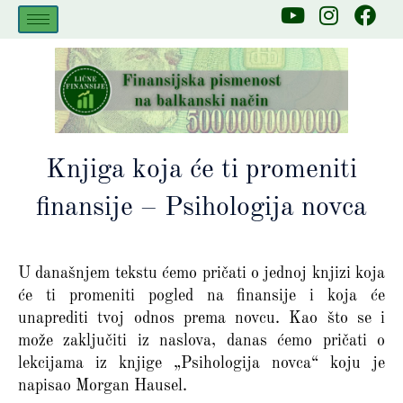
Skip
Y
I
F
to
o
n
a
u
s
c
content
t
t
e
u
a
b
b
g
o
e
r
o
a
k
Knjiga koja će ti promeniti
m
finansije – Psihologija novca
U današnjem tekstu ćemo pričati o jednoj knjizi koja
će ti promeniti pogled na finansije i koja će
unaprediti tvoj odnos prema novcu. Kao što se i
može zaključiti iz naslova, danas ćemo pričati o
lekcijama iz knjige „Psihologija novca“ koju je
napisao Morgan Hausel.