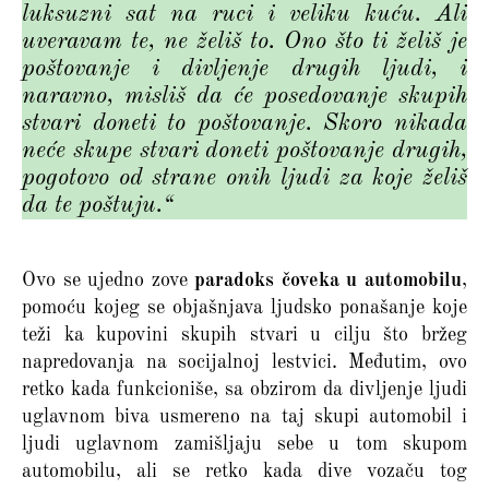
luksuzni sat na ruci i veliku kuću. Ali
uveravam te, ne želiš to. Ono što ti želiš je
poštovanje i divljenje drugih ljudi, i
naravno, misliš da će posedovanje skupih
stvari doneti to poštovanje. Skoro nikada
neće skupe stvari doneti poštovanje drugih,
pogotovo od strane onih ljudi za koje želiš
da te poštuju.“
Ovo se ujedno zove
paradoks čoveka u automobilu
,
pomoću kojeg se objašnjava ljudsko ponašanje koje
teži ka kupovini skupih stvari u cilju što bržeg
napredovanja na socijalnoj lestvici. Međutim, ovo
retko kada funkcioniše, sa obzirom da divljenje ljudi
uglavnom biva usmereno na taj skupi automobil i
ljudi uglavnom zamišljaju sebe u tom skupom
automobilu, ali se retko kada dive vozaču tog