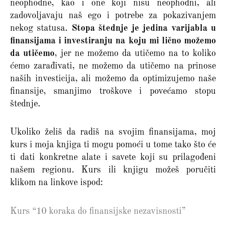
neophodne, kao i one koji nisu neophodni, ali
zadovoljavaju naš ego i potrebe za pokazivanjem
nekog statusa.
Stopa štednje je jedina varijabla u
finansijama i investiranju na koju mi lično možemo
da utičemo
, jer ne možemo da utičemo na to koliko
ćemo zarađivati, ne možemo da utičemo na prinose
naših investicija, ali možemo da optimizujemo naše
finansije, smanjimo troškove i povećamo stopu
štednje.
Ukoliko želiš da radiš na svojim finansijama, moj
kurs i moja knjiga ti mogu pomoći u tome tako što će
ti dati konkretne alate i savete koji su prilagođeni
našem regionu. Kurs ili knjigu možeš poručiti
klikom na linkove ispod:
Kurs “10 koraka do finansijske nezavisnosti”