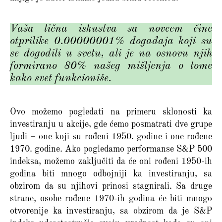
Vaša lična iskustva sa novcem čine
otprilike 0.00000001% događaja koji su
se dogodili u svetu, ali je na osnovu njih
formirano 80% našeg mišljenja o tome
kako svet funkcioniše.
Ovo možemo pogledati na primeru sklonosti ka
investiranju u akcije, gde ćemo posmatrati dve grupe
ljudi – one koji su rođeni 1950. godine i one rođene
1970. godine. Ako pogledamo performanse S&P 500
indeksa, možemo zaključiti da će oni rođeni 1950-ih
godina biti mnogo odbojniji ka investiranju, sa
obzirom da su njihovi prinosi stagnirali. Sa druge
strane, osobe rođene 1970-ih godina će biti mnogo
otvorenije ka investiranju, sa obzirom da je S&P