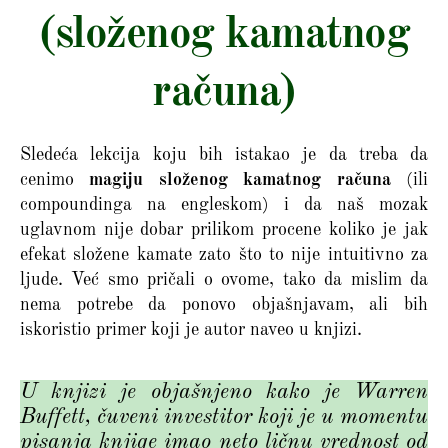
(složenog kamatnog
računa)
Sledeća lekcija koju bih istakao je da treba da
cenimo
magiju složenog kamatnog računa
(ili
compoundinga na engleskom) i da naš mozak
uglavnom nije dobar prilikom procene koliko je jak
efekat složene kamate zato što to nije intuitivno za
ljude. Već smo pričali o ovome, tako da mislim da
nema potrebe da ponovo objašnjavam, ali bih
iskoristio primer koji je autor naveo u knjizi.
U knjizi je objašnjeno kako je Warren
Buffett, čuveni investitor koji je u momentu
pisanja knjige imao neto ličnu vrednost od