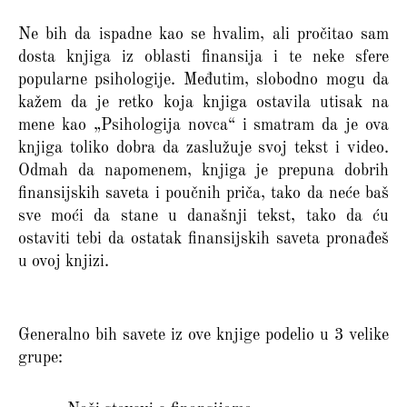
Ne bih da ispadne kao se hvalim, ali pročitao sam
dosta knjiga iz oblasti finansija i te neke sfere
popularne psihologije. Međutim, slobodno mogu da
kažem da je retko koja knjiga ostavila utisak na
mene kao „Psihologija novca“ i smatram da je ova
knjiga toliko dobra da zaslužuje svoj tekst i video.
Odmah da napomenem, knjiga je prepuna dobrih
finansijskih saveta i poučnih priča, tako da neće baš
sve moći da stane u današnji tekst, tako da ću
ostaviti tebi da ostatak finansijskih saveta pronađeš
u ovoj knjizi.
Generalno bih savete iz ove knjige podelio u 3 velike
grupe: