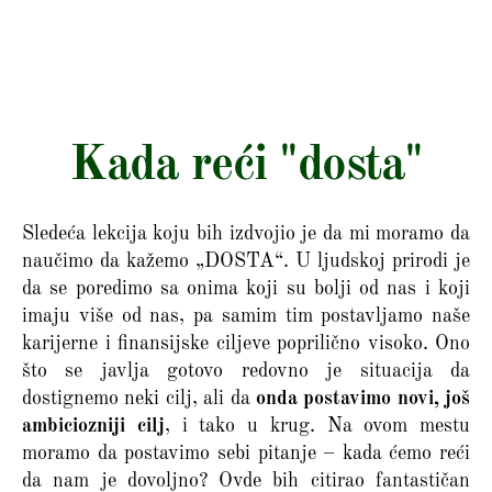
Kada reći "dosta"
Sledeća lekcija koju bih izdvojio je da mi moramo da
naučimo da kažemo „DOSTA“. U ljudskoj prirodi je
da se poredimo sa onima koji su bolji od nas i koji
imaju više od nas, pa samim tim postavljamo naše
karijerne i finansijske ciljeve poprilično visoko. Ono
što se javlja gotovo redovno je situacija da
dostignemo neki cilj, ali da
onda postavimo novi, još
ambiciozniji cilj
, i tako u krug. Na ovom mestu
moramo da postavimo sebi pitanje – kada ćemo reći
da nam je dovoljno? Ovde bih citirao fantastičan