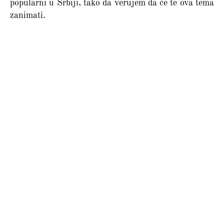
popularni u Srbiji, tako da verujem da će te ova tema
zanimati.