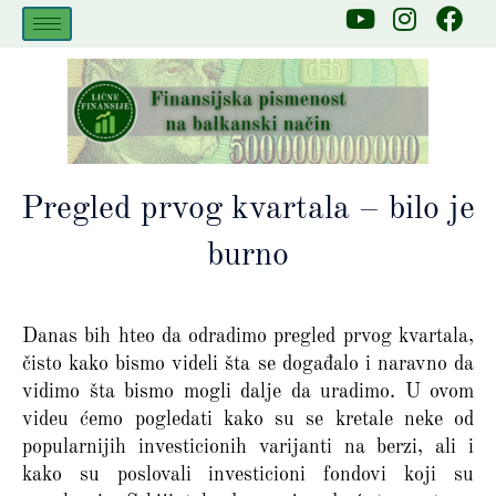
Skip
Y
I
F
to
o
n
a
u
s
c
content
t
t
e
u
a
b
b
g
o
e
r
o
a
k
Pregled prvog kvartala – bilo je
m
burno
Danas bih hteo da odradimo pregled prvog kvartala,
čisto kako bismo videli šta se događalo i naravno da
vidimo šta bismo mogli dalje da uradimo. U ovom
videu ćemo pogledati kako su se kretale neke od
popularnijih investicionih varijanti na berzi, ali i
kako su poslovali investicioni fondovi koji su