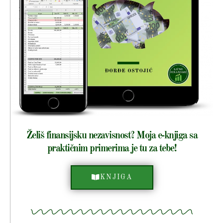
Želiš finansijsku nezavisnost? Moja e-knjiga sa
praktičnim primerima je tu za tebe!
KNJIGA