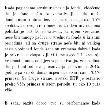
Kada pogledamo strukturu pozicija fonda, videćemo
da je fond nešto konzervativniji i da ulaže
dominantno u obveznice, sa obzirom da je oko 75%
sredstava u ovoj vrsti imovine. Ovakva investiciona
politika je baš konzervativna, sa njom verovatno
neće biti mnogo padova u vrednosti fonda u kriznim
periodima, ali sa druge strane neće biti ni velikog
rasta vrednosti fonda kada su vremena dobra i kada
je privreda u ekspanziji. O tome svedoči i kretanje
vrednosti fonda od njegovog osnivanja, gde vidimo
da je fond od svog osnivanja polovinom 2015.
godine pa sve do danas uspeo da ostvari samo
7.4%
prinosa
. Sa druge strane, svetski ETF je ostvario
preko 75% prinosa
u istom periodu, tj. oko 10 puta
više.
E sada, pazite dobro, ovo su performanse kada