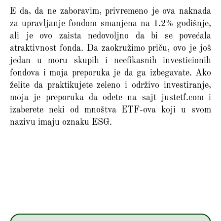
E da, da ne zaboravim, privremeno je ova naknada
za upravljanje fondom smanjena na 1.2% godišnje,
ali je ovo zaista nedovoljno da bi se povećala
atraktivnost fonda. Da zaokružimo priču, ovo je još
jedan u moru skupih i neefikasnih investicionih
fondova i moja preporuka je da ga izbegavate. Ako
želite da praktikujete zeleno i održivo investiranje,
moja je preporuka da odete na sajt justetf.com i
izaberete neki od mnoštva ETF-ova koji u svom
nazivu imaju oznaku ESG.