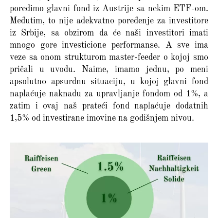
poredimo glavni fond iz Austrije sa nekim ETF-om.
Međutim, to nije adekvatno poređenje za investitore
iz Srbije, sa obzirom da će naši investitori imati
mnogo gore investicione performanse. A sve ima
veze sa onom strukturom master-feeder o kojoj smo
pričali u uvodu. Naime, imamo jednu, po meni
apsolutno apsurdnu situaciju, u kojoj glavni fond
naplaćuje naknadu za upravljanje fondom od 1%, a
zatim i ovaj naš prateći fond naplaćuje dodatnih
1,5% od investirane imovine na godišnjem nivou.