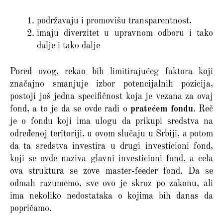
podržavaju i promovišu transparentnost,
imaju diverzitet u upravnom odboru i tako
dalje i tako dalje
Pored ovog, rekao bih limitirajućeg faktora koji
značajno smanjuje izbor potencijalnih pozicija,
postoji još jedna specifičnost koja je vezana za ovaj
fond, a to je da se ovde radi o
pratećem fondu
. Reč
je o fondu koji ima ulogu da prikupi sredstva na
određenoj teritoriji, u ovom slučaju u Srbiji, a potom
da ta sredstva investira u drugi investicioni fond,
koji se ovde naziva glavni investicioni fond, a cela
ova struktura se zove master-feeder fond. Da se
odmah razumemo, sve ovo je skroz po zakonu, ali
ima nekoliko nedostataka o kojima bih danas da
popričamo.