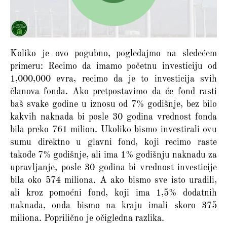
Koliko je ovo pogubno, pogledajmo na sledećem
primeru: Recimo da imamo početnu investiciju od
1,000,000 evra, recimo da je to investicija svih
članova fonda. Ako pretpostavimo da će fond rasti
baš svake godine u iznosu od 7% godišnje, bez bilo
kakvih naknada bi posle 30 godina vrednost fonda
bila preko 761 milion. Ukoliko bismo investirali ovu
sumu direktno u glavni fond, koji recimo raste
takođe 7% godišnje, ali ima 1% godišnju naknadu za
upravljanje, posle 30 godina bi vrednost investicije
bila oko 574 miliona. A ako bismo sve isto uradili,
ali kroz pomoćni fond, koji ima 1,5% dodatnih
naknada, onda bismo na kraju imali skoro 375
miliona. Poprilično je očigledna razlika.