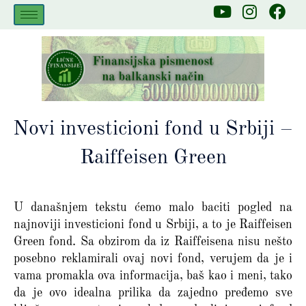
Skip
Y
I
F
to
o
n
a
u
s
c
content
t
t
e
u
a
b
b
g
o
e
r
o
a
k
Novi investicioni fond u Srbiji –
m
Raiffeisen Green
U današnjem tekstu ćemo malo baciti pogled na
najnoviji investicioni fond u Srbiji, a to je Raiffeisen
Green fond. Sa obzirom da iz Raiffeisena nisu nešto
posebno reklamirali ovaj novi fond, verujem da je i
vama promakla ova informacija, baš kao i meni, tako
da je ovo idealna prilika da zajedno pređemo sve