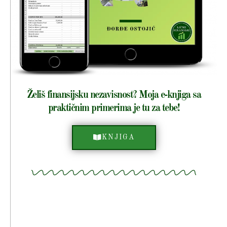
Želiš finansijsku nezavisnost? Moja e-knjiga sa
praktičnim primerima je tu za tebe!
KNJIGA