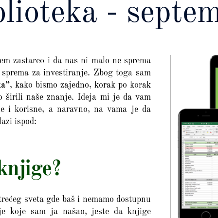
blioteka - sept
tem zastareo i da nas ni malo ne sprema
e sprema za investiranje. Zbog toga sam
ka”
, kako bismo zajedno, korak po korak
ko širili naše znanje. Ideja mi je da vam
e i korisne, a naravno, na vama je da
lazi ispod:
knjige?
i trećeg sveta gde baš i nemamo dostupnu
enje koje sam ja našao, jeste da knjige