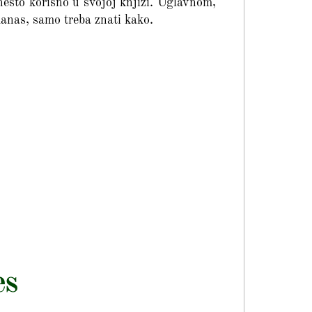
nešto korisno u svojoj knjizi. Uglavnom,
danas, samo treba znati kako.
es