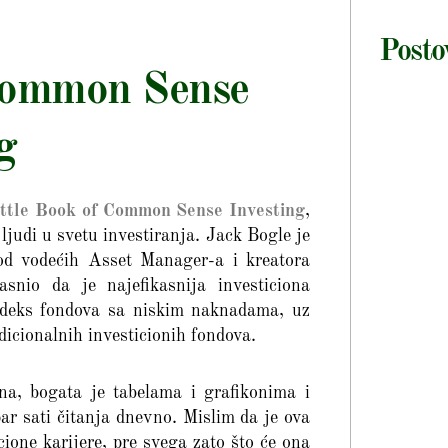
Posto
 Common Sense
g
ttle Book of Common Sense Investing
,
 ljudi u svetu investiranja. Jack Bogle je
od vodećih Asset Manager-a i kreatora
nio da je najefikasnija investiciona
 indeks fondova sa niskim naknadama, uz
icionalnih investicionih fondova.
a, bogata je tabelama i grafikonima i
ar sati čitanja dnevno. Mislim da je ova
cione karijere, pre svega zato što će ona