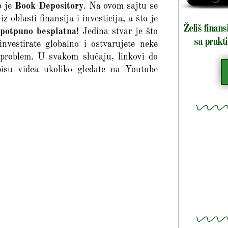
o je
Book Depository
. Na ovom sajtu se
 oblasti finansija i investicija, a što je
Želiš finans
 potpuno besplatna
! Jedina stvar je što
sa prakti
investirate globalno i ostvarujete neke
i problem. U svakom slučaju, linkovi do
isu videa ukoliko gledate na Youtube