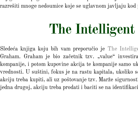
razrešiti mnoge nedoumice koje se uglavnom javljaju kod 
The Intelligent
Sledeća knjiga koju bih vam preporučio je
The Intellig
Graham. Graham je bio začetnik tzv. „value“ investira
kompanije, i potom kupovine akcija te kompanije samo uko
vrednosti. U suštini, fokus je na rastu kapitala, ukoliko 
akciju treba kupiti, ali uz poštovanje tzv. Marže sigurnost
jedna drugoj, akciju treba prodati i baciti se na identifikac