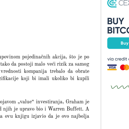
povinom pojedinačnih akcija, što je po
tako da postoji malo veći rizik za samog
e vrednosti kompanija trebalo da obrate
fikacije koji bi imali ukoliko bi kupili
pojavom „value“ investiranja, Graham je
d njih je upravo bio i Warren Buffett. A
a ovu knjigu izjavio da je ovo najbolja