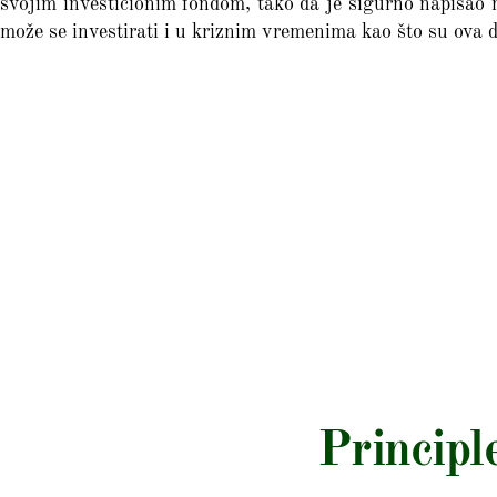
svojim investicionim fondom, tako da je sigurno napisao 
može se investirati i u kriznim vremenima kao što su ova 
Principl