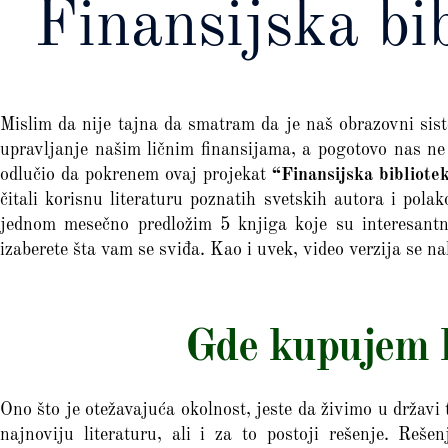
Finansijska bi
Mislim da nije tajna da smatram da je naš obrazovni sis
upravljanje našim ličnim finansijama, a pogotovo nas n
odlučio da pokrenem ovaj projekat
“Finansijska bibliote
čitali korisnu literaturu poznatih svetskih autora i pola
jednom mesečno predložim 5 knjiga koje su interesantn
izaberete šta vam se sviđa. Kao i uvek, video verzija se na
Gde kupujem 
Ono što je otežavajuća okolnost, jeste da živimo u držav
najnoviju literaturu, ali i za to postoji rešenje. Reš