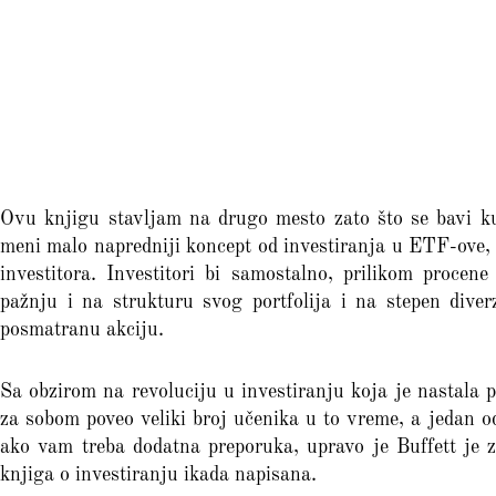
Ovu knjigu stavljam na drugo mesto zato što se bavi ku
meni malo napredniji koncept od investiranja u ETF-ove, 
investitora. Investitori bi samostalno, prilikom procen
pažnju i na strukturu svog portfolija i na stepen diverzi
posmatranu akciju.
Sa obzirom na revoluciju u investiranju koja je nastala 
za sobom poveo veliki broj učenika u to vreme, a jedan o
ako vam treba dodatna preporuka, upravo je Buffett je z
knjiga o investiranju ikada napisana.