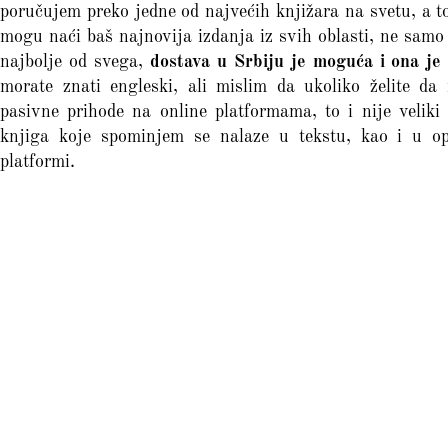
poručujem preko jedne od najvećih knjižara na svetu, a t
mogu naći baš najnovija izdanja iz svih oblasti, ne samo iz
najbolje od svega,
dostava u Srbiju je moguća i ona je
morate znati engleski, ali mislim da ukoliko želite da 
pasivne prihode na online platformama, to i nije velik
knjiga koje spominjem se nalaze u tekstu, kao i u op
platformi.