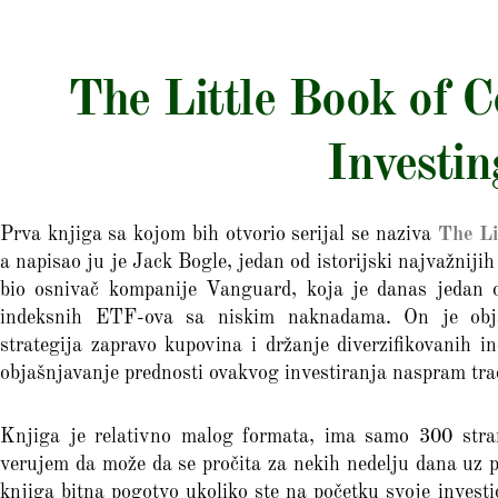
The Little Book of
Investin
Prva knjiga sa kojom bih otvorio serijal se naziva
The Li
a napisao ju je Jack Bogle, jedan od istorijski najvažnijih
bio osnivač kompanije Vanguard, koja je danas jedan 
indeksnih ETF-ova sa niskim naknadama. On je objas
strategija zapravo kupovina i držanje diverzifikovanih
objašnjavanje prednosti ovakvog investiranja naspram trad
Knjiga je relativno malog formata, ima samo 300 stran
verujem da može da se pročita za nekih nedelju dana uz p
knjiga bitna pogotvo ukoliko ste na početku svoje investi