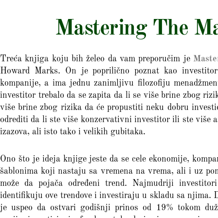
Mastering The Ma
Treća knjiga koju bih želeo da vam preporučim je
Maste
Howard Marks. On je poprilično poznat kao investitor
kompanije, a ima jednu zanimljivu filozofiju menadžmen
investitor trebalo da se zapita da li se više brine zbog riz
više brine zbog rizika da će propustiti neku dobru invest
odrediti da li ste više konzervativni investitor ili ste više 
izazova, ali isto tako i velikih gubitaka.
Ono što je ideja knjige jeste da se cele ekonomije, kompa
šablonima koji nastaju sa vremena na vrema, ali i uz pom
može da pojača određeni trend. Najmudriji investitor
identifikuju ove trendove i investiraju u skladu sa njima.
je uspeo da ostvari godišnji prinos od 19% tokom duž