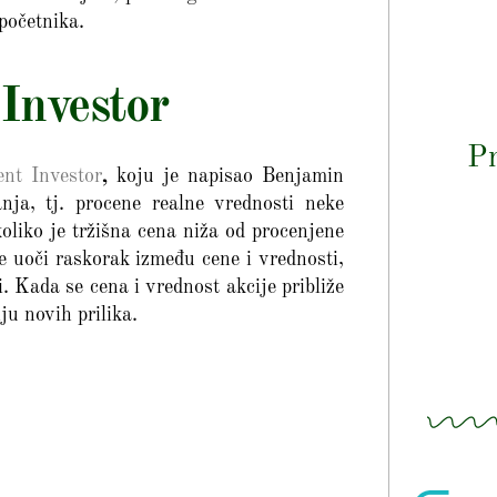
početnika.
 Investor
Pr
ent Investor
,
koju je napisao Benjamin
nja, tj. procene realne vrednosti neke
liko je tržišna cena niža od procenjene
se uoči raskorak između cene i vrednosti,
i. Kada se cena i vrednost akcije približe
iju novih prilika.