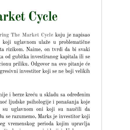
rket Cycle
ring The Market Cycle
koju je napisao
 koji uglavnom ulaže u problematične
ta rizikom. Naime, on tvrdi da bi svaki
ika od gubitka investiranog kapitala ili se
icionu priliku. Odgovor na ovo pitanje će
agresivni investitor koji se ne boji velikih
nije i berze kreću u skladu sa određenim
oć ljudske psihologije i ponašanja koje
i su uglavnom oni koji su naučili da
 Da se razumemo, Marks je investitor koji
eg vremenskog perioda kojim upravlja