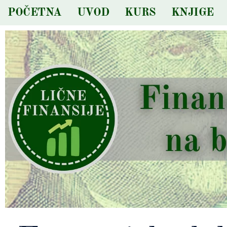
Skip
POČETNA
UVOD
KURS
KNJIGE
to
content