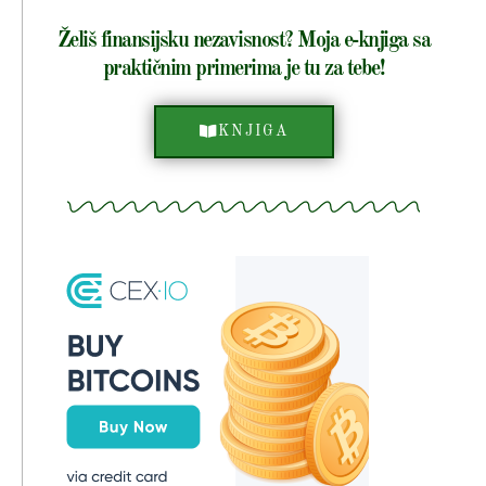
Želiš finansijsku nezavisnost? Moja e-knjiga sa
praktičnim primerima je tu za tebe!
KNJIGA