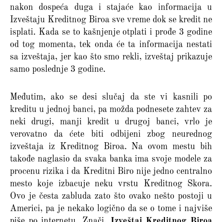
nakon dospeća duga i stajaće kao informacija u
Izveštaju Kreditnog Biroa sve vreme dok se kredit ne
isplati. Kada se to kašnjenje otplati i prođe 3 godine
od tog momenta, tek onda će ta informacija nestati
sa izveštaja, jer kao što smo rekli, izveštaj prikazuje
samo poslednje 3 godine.
Međutim, ako se desi slučaj da ste vi kasnili po
kreditu u jednoj banci, pa možda podnesete zahtev za
neki drugi, manji kredit u drugoj banci, vrlo je
verovatno da ćete biti odbijeni zbog neurednog
izveštaja iz Kreditnog Biroa. Na ovom mestu bih
takođe naglasio da svaka banka ima svoje modele za
procenu rizika i da Kreditni Biro nije jedno centralno
mesto koje izbacuje neku vrstu Kreditnog Skora.
Ovo je česta zabluda zato što ovako nešto postoji u
Americi, pa je nekako logično da se o tome i najviše
piše po internetu. Znači,
Izveštaj Kreditnog Biroa