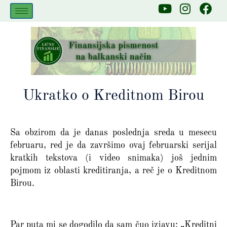
Skip
Y
I
F
to
o
n
a
u
s
c
content
t
t
e
u
a
b
b
g
o
e
r
o
a
k
Ukratko o Kreditnom Birou
m
Sa obzirom da je danas poslednja sreda u mesecu
februaru, red je da završimo ovaj februarski serijal
kratkih tekstova (i video snimaka) još jednim
pojmom iz oblasti kreditiranja, a reč je o Kreditnom
Birou.
Par puta mi se dogodilo da sam čuo izjavu: „Kreditni