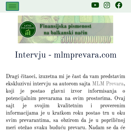
Skip
Y
I
F
to
o
n
a
u
s
c
content
t
t
e
u
a
b
b
g
o
e
r
o
a
k
Intervju - mlmprevara.com
m
Dragi čitaoci, izuzetna mi je čast da vam predstavim
ekskluzivni intervju sa autorom sajta
MLM Prevara
,
koji je postao glavni izvor informisanja o
potencijalnim prevarama na ovim prostorima. Ovaj
sajt je svojim kvalitetnim i proverenim
informacijama je u kratkom roku postao trn u oku
svim prevarantima, sa obzirom da je u popriličnoj
meri otežao svaku buduću prevaru. Nadam se da će