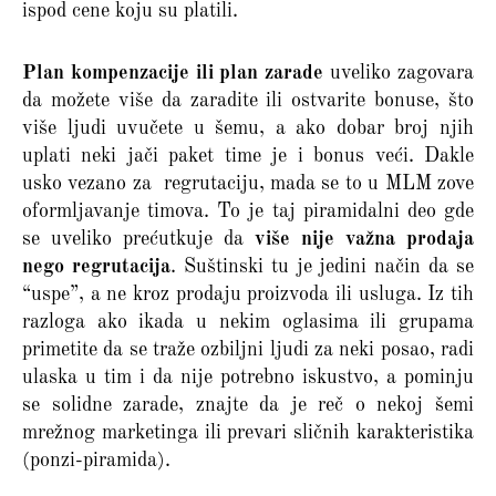
ispod cene koju su platili.
Plan kompenzacije ili plan zarade
uveliko zagovara
da možete više da zaradite ili ostvarite bonuse, što
više ljudi uvučete u šemu, a ako dobar broj njih
uplati neki jači paket time je i bonus veći. Dakle
usko vezano za regrutaciju, mada se to u MLM zove
oformljavanje timova. To je taj piramidalni deo gde
se uveliko prećutkuje da
više nije važna prodaja
nego regrutacija
. Suštinski tu je jedini način da se
“uspe”, a ne kroz prodaju proizvoda ili usluga. Iz tih
razloga ako ikada u nekim oglasima ili grupama
primetite da se traže ozbiljni ljudi za neki posao, radi
ulaska u tim i da nije potrebno iskustvo, a pominju
se solidne zarade, znajte da je reč o nekoj šemi
mrežnog marketinga ili prevari sličnih karakteristika
(ponzi-piramida).