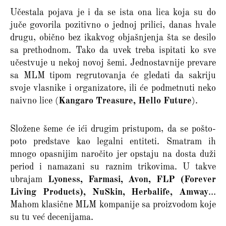
Učestala pojava je i da se ista ona lica koja su do
juče govorila pozitivno o jednoj prilici, danas hvale
drugu, obično bez ikakvog objašnjenja šta se desilo
sa prethodnom. Tako da uvek treba ispitati ko sve
učestvuje u nekoj novoj šemi. Jednostavnije prevare
sa MLM tipom regrutovanja će gledati da sakriju
svoje vlasnike i organizatore, ili će podmetnuti neko
naivno lice (
Kangaro Treasure, Hello Future
).
Složene šeme će ići drugim pristupom, da se pošto-
poto predstave kao legalni entiteti. Smatram ih
mnogo opasnijim naročito jer opstaju na dosta duži
period i namazani su raznim trikovima. U takve
ubrajam
Lyoness, Farmasi, Avon, FLP (Forever
Living Products), NuSkin, Herbalife, Amway
…
Mahom klasične MLM kompanije sa proizvodom koje
su tu već decenijama.