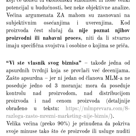
koji će doneti tu ekonomsku stabilnost ili nose veliki
potencijal u budućnosti, bez neke objektivne analize.
Većina argumenata ZA mahom su zasnovani na
subjektivnim osećanjima i uverenjima. Kod
proizvoda čest slučaj da
nije poznat njihov
proizvodni ili nabavni proces
, niti da li stvarno
imaju specifična svojstva i osobine o kojima se priča.
“Vi ste vlasnik svog biznisa”
– takođe jedna od
apsurdnih tvrdnji koja se provlači već decenijama.
Zašto apsurdna – jer ni jedan od članova MLM-a ne
poseduje jedno od 3 moranja: mora da poseduje
kontrolu nad proizvodom, nad distribucijom
proizvoda i nad cenom proizvoda (detaljnije
obrađeno u tekstu:
https://mlmprevara.com/8-
razloga-zasto-mrezni-marketing-nije-biznis/
).
Velika većina (preko 90%) je prinuđena da pokriva
svoje minuse tako što će proizvode ili usluge nuditi