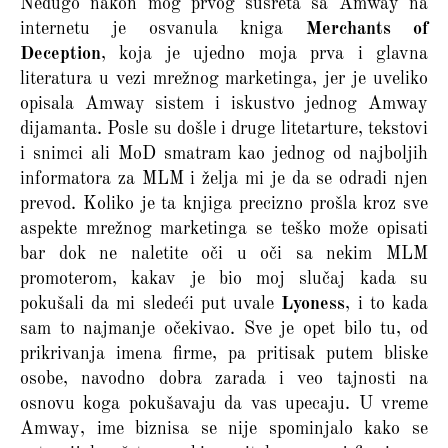
Nedugo nakon mog prvog susreta sa Amway na
internetu je osvanula kniga
Merchants of
Deception
, koja je ujedno moja prva i glavna
literatura u vezi mrežnog marketinga, jer je uveliko
opisala Amway sistem i iskustvo jednog Amway
dijamanta. Posle su došle i druge litetarture, tekstovi
i snimci ali MoD smatram kao jednog od najboljih
informatora za MLM i želja mi je da se odradi njen
prevod. Koliko je ta knjiga precizno prošla kroz sve
aspekte mrežnog marketinga se teško može opisati
bar dok ne naletite oči u oči sa nekim MLM
promoterom, kakav je bio moj slučaj kada su
pokušali da mi sledeći put uvale
Lyoness
, i to kada
sam to najmanje očekivao. Sve je opet bilo tu, od
prikrivanja imena firme, pa pritisak putem bliske
osobe, navodno dobra zarada i veo tajnosti na
osnovu koga pokušavaju da vas upecaju. U vreme
Amway, ime biznisa se nije spominjalo kako se