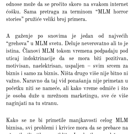
odnose može da se pročito skoro na svakom internet
ćošku. Sama pretraga za terminom “MLM horror
stories” pružiće veliki broj primera.
A gaženje po snovima je jedan od najvećih
“grehova” u MLM svetu. Deluje neverovatno ali to je
istina. Članovi MLM tokom vremena podpadaju pod
uticaj indoktrinacije da se mora biti pozitivan,
motivisan, naelektrisan, uspaljen – svim srcem za
biznis i samo za biznis. Ništa drugo više nije bitno ni
važno. Naravno da taj vid ponašanja nije primetan u
početku niti se nameće, ali kako vreme odmiče i što
je osoba duže u mrežnom marketingu, sve će više
naginjati na tu stranu.
Kako se ne bi primetile manjkavosti celog MLM
biznisa, svi problemi i krivice mora da se prebace na