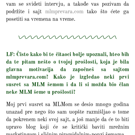
vam se svideti intervju, a takođe vas pozivam da
podržite i sajt
mlmprevara.com
tako što ćete ga
posetiti sa vremena na vreme.
LF: Čisto kako bi te čitaoci bolje upoznali, hteo bih
da te pitam nešto o tvojoj prošlosti, koja je bila
glavna motivacija da započneš sa sajtom
mlmprevara.com? Kako je izgledao neki prvi
susret sa MLM šemom i da li si možda bio član
neke MLM šeme u prošlosti?
Moj prvi susret sa MLMom se desio mnogo godina
unazad pre nego što sam uopšte razmišljao o tome
da pokrenem neki svoj sajt, a još manje da će to biti
upravo blog koji će se kritički baviti mrežnim
marketingom i sličnim piramidalnim-ponzi šemama.