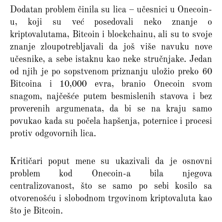
Dodatan problem činila su lica – učesnici u Onecoin-
u, koji su već posedovali neko znanje o
kriptovalutama, Bitcoin i blockchainu, ali su to svoje
znanje zloupotrebljavali da još više navuku nove
učesnike, a sebe istaknu kao neke stručnjake. Jedan
od njih je po sopstvenom priznanju uložio preko 60
Bitcoina i 10,000 evra, branio Onecoin svom
snagom, najčešće putem besmislenih stavova i bez
proverenih argumenata, da bi se na kraju samo
povukao kada su počela hapšenja, poternice i procesi
protiv odgovornih lica.
Kritičari poput mene su ukazivali da je osnovni
problem kod Onecoin-a bila njegova
centralizovanost, što se samo po sebi kosilo sa
otvorenošću i slobodnom trgovinom kriptovaluta kao
što je Bitcoin.