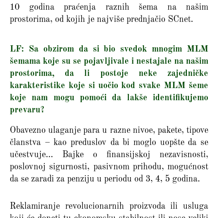
10 godina praćenja raznih šema na našim
prostorima, od kojih je najviše prednjačio SCnet.
LF: Sa obzirom da si bio svedok mnogim MLM
šemama koje su se pojavljivale i nestajale na našim
prostorima, da li postoje neke zajedničke
karakteristike koje si uočio kod svake MLM šeme
koje nam mogu pomoći da lakše identifikujemo
prevaru?
Obavezno ulaganje para u razne nivoe, pakete, tipove
članstva – kao preduslov da bi moglo uopšte da se
učestvuje… Bajke o finansijskoj nezavisnosti,
poslovnoj sigurnosti, pasivnom prihodu, mogućnost
da se zaradi za penziju u periodu od 3, 4, 5 godina.
Reklamiranje revolucionarnih proizvoda ili usluga