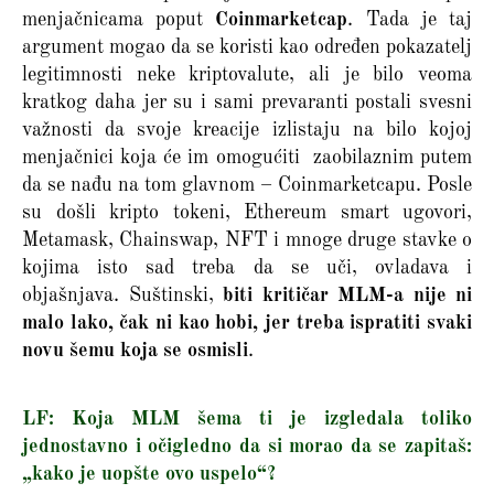
menjačnicama poput
Coinmarketcap
. Tada je taj
argument mogao da se koristi kao određen pokazatelj
legitimnosti neke kriptovalute, ali je bilo veoma
kratkog daha jer su i sami prevaranti postali svesni
važnosti da svoje kreacije izlistaju na bilo kojoj
menjačnici koja će im omogućiti zaobilaznim putem
da se nađu na tom glavnom – Coinmarketcapu. Posle
su došli kripto tokeni, Ethereum smart ugovori,
Metamask, Chainswap, NFT i mnoge druge stavke o
kojima isto sad treba da se uči, ovladava i
objašnjava. Suštinski,
biti kritičar MLM-a nije ni
malo lako, čak ni kao hobi, jer treba ispratiti svaki
novu šemu koja se osmisli
.
LF: Koja MLM šema ti je izgledala toliko
jednostavno i očigledno da si morao da se zapitaš:
„kako je uopšte ovo uspelo“?