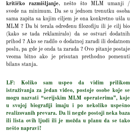
kritičko razmišljanje
, nešto što MLM umanji /
svede na minimum. Da se u jednom trenutku osoba
sama zapita sa kojim ciljem je ona konkretno ušla u
MLM ? Da bi terala određenu filozofiju ili je cilj bio
(kako se tada reklamiralo) da se ostvari dodatnih
prihod ? Ako se radilo o dodatnoj zaradi ili dodatnom
poslu, pa gde je onda ta zarada ? Ovo pitanje postaje
veoma bitno ako je prisutan prethodno pomenuti
bilans stanja.
LF: Koliko sam uspeo da vidim prilikom
istraživanja za jedan video, postoje osobe koje se
mogu nazvati “serijskim MLM operaterima”, koje
u svojoj biografiji imaju i po nekoliko uspešno
realizovanih prevara. Da li negde postoji neka baza
ili lista ovih ljudi ili je možda u planu da se tako
nešto napravi?