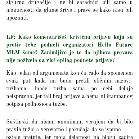
sigurno drugačije i ne bi saradnici bili samo u
mogućnosti da glume žrtve i prave se kako nisu bili
upoznati.
LF: Kako komentarišeš krivičnu prijavu koju su
protiv tebe podneli organizatori Hello Future
MLM šeme? Zanimljivo je to da njihova prevara
nije poživela da vidi epilog podnete prijave?
Kao jedan od argumenata koji ću rado da spomenem
svaki put kada mi budu pretili sličnim nazovi-
tužbama. Inače tužba sama po sebi deluje
neispravno, jer fali broj prijave a nema ni štampanog
potpisa podnosioca tužbe.
Suštinski da nisam anoniman, verujem da bi bilo
pravih tužbi a verovatno i pokušaja da se ispune
ostale pretnje, jer moja delatnost na blogu zadire