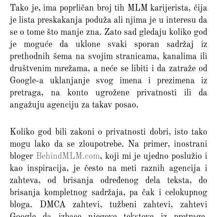
Tako je, ima poprličan broj tih MLM karijerista, čija
je lista preskakanja poduža ali njima je u interesu da
se o tome što manje zna. Zato sad gledaju koliko god
je moguće da uklone svaki sporan sadržaj iz
prethodnih šema na svojim stranicama, kanalima ili
društvenim mrežama, a neće se libiti i da zatraže od
Google-a uklanjanje svog imena i prezimena iz
pretraga, na konto ugrožene privatnosti ili da
angažuju agenciju za takav posao.
Koliko god bili zakoni o privatnosti dobri, isto tako
mogu lako da se zloupotrebe. Na primer, inostrani
bloger
BehindMLM.com
, koji mi je ujedno poslužio i
kao inspiracija, je često na meti raznih agencija i
zahteva, od brisanja određenog dela teksta, do
brisanja kompletnog sadržaja, pa čak i celokupnog
bloga. DMCA zahtevi, tužbeni zahtevi, zahtevi