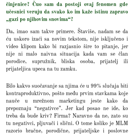
činjenice? Čuo sam da postoji ovaj fenomen gde
učesnici veruju da svako ko im kaže istinu zapravo
„gazi po njihovim snovima“?
Da, imao sam takve primere. Štaviše, nadam se da
ću uskoro izaći sa novim tekstom, nije isključeno i
video klipom kako bi razjasnio šire to pitanje, jer
nije ni malo naivna situacija kada vam se član
porodice, supružnik, bliska osoba, prijatelj ili
prijateljica upeca na tu zamku.
Bilo kakvo suočavanje sa njima će u 99% slučaja biti
kontraproduktivno, pošto među prvim stavkama koje
nauče u mrežnom marketingu jeste kako da
prepoznaju “negativce”. Jer kad posao ne ide, ko
treba da bude kriv? Firma? Naravno da ne, zato su
tu negativci, pljuvači i slični. O tome koliko je MLM
razorio bračne, porodične, prijateljske i poslovne