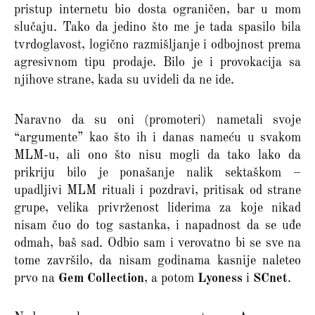
pristup internetu bio dosta ograničen, bar u mom
slučaju. Tako da jedino što me je tada spasilo bila
tvrdoglavost, logično razmišljanje i odbojnost prema
agresivnom tipu prodaje. Bilo je i provokacija sa
njihove strane, kada su uvideli da ne ide.
Naravno da su oni (promoteri) nametali svoje
“argumente” kao što ih i danas nameću u svakom
MLM-u, ali ono što nisu mogli da tako lako da
prikriju bilo je ponašanje nalik sektaškom –
upadljivi MLM rituali i pozdravi, pritisak od strane
grupe, velika privrženost liderima za koje nikad
nisam čuo do tog sastanka, i napadnost da se uđe
odmah, baš sad. Odbio sam i verovatno bi se sve na
tome završilo, da nisam godinama kasnije naleteo
prvo na
Gem Collection
, a potom
Lyoness
i
SCnet
.