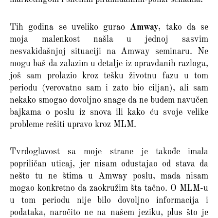
Tih godina se uveliko gurao
Amway
, tako da se
moja malenkost našla u jednoj sasvim
nesvakidašnjoj situaciji na Amway seminaru. Ne
mogu baš da zalazim u detalje iz opravdanih razloga,
još sam prolazio kroz tešku životnu fazu u tom
periodu (verovatno sam i zato bio ciljan), ali sam
nekako smogao dovoljno snage da ne budem navučen
bajkama o poslu iz snova ili kako ću svoje velike
probleme rešiti upravo kroz MLM.
Tvrdoglavost sa moje strane je takođe imala
popriličan uticaj, jer nisam odustajao od stava da
nešto tu ne štima u Amway poslu, mada nisam
mogao konkretno da zaokružim šta tačno. O MLM-u
u tom periodu nije bilo dovoljno informacija i
podataka, naročito ne na našem jeziku, plus što je