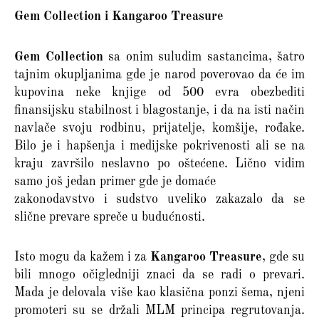
Gem Collection i Kangaroo Treasure
Gem Collection
sa onim suludim sastancima, šatro
tajnim okupljanima gde je narod poverovao da će im
kupovina neke knjige od 500 evra obezbediti
finansijsku stabilnost i blagostanje, i da na isti način
navlače svoju rodbinu, prijatelje, komšije, rođake.
Bilo je i hapšenja i medijske pokrivenosti ali se na
kraju završilo neslavno po oštećene. Lično vidim
samo još jedan primer gde je domaće
zakonodavstvo i sudstvo uveliko zakazalo da se
slične prevare spreče u budućnosti.
Isto mogu da kažem i za
Kangaroo Treasure
, gde su
bili mnogo očigledniji znaci da se radi o prevari.
Mada je delovala više kao klasična ponzi šema, njeni
promoteri su se držali MLM principa regrutovanja.