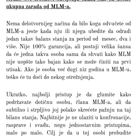
ukupna zarada od MLM-a.
Nema delotvornijeg načina da bilo koga odvučete od
MLM-a jeste kada nju ili njega ubedite da odradi
jedan takav balans stanja za period od mesec, dva i
više. Nije 100% garancija, ali postoji velika šansa
da će jedna takva osoba sama da shvati kako MLM
nije uopšte tako bajan kako se može činiti na prvi
utisak. Ako je osoba već dugi niz godina u MLM-u,
teško će tu doći do nekog otrežnjenja.
Ukratko, najbolji pristup je da glumite kako
podržavate dotičnu osobu, člana MLM-a, ali da
subtilno i strpljivo joj polako skrećete pažnju na taj
bilans stanja. Najbitnije je ne ulaziti u konfronacije,
rasprave i svađu, nego jednostavnim pristupima,
malo po malo. Cilj je da u toj osobi probudite