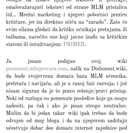
Google da izbace njegove tekstove iz pretrage,
omalovažavajući tekstovi od strane MLM pristalica
itd… Mrežni marketing i njegovi pobornici preziru
kritičare, jer im direktno utiču na “zaradu”. Zato će
svim silama gledati da kritiku ućutkaju pretnjama ili
tužbama, naročito one koji javno izađu sa kritičkim
stavom ili istraživanjem:
PRIMER
.
Ja jesam podigao svoj wiki
promoteri.mlmprevara.com
, nalik na Dishonest.wiki,
da bude svojevrsna domaća baza MLM učesnika,
preletača i navijača, ali je u ranoj fazi razvoja, i još
nisam siguran da je to pravo rešenje/pravi pristup.
Neki od razloga su pomenute posledice koje ga mogu
zadesiti, pa čak i ako je pisan strogo neutralno.
Mislim da bi jedan takav wiki ipak trebao da bude
odvojen od mog bloga i da na njegovom sadržaju
učestvuje dobar deo domaće internet zajednice pod