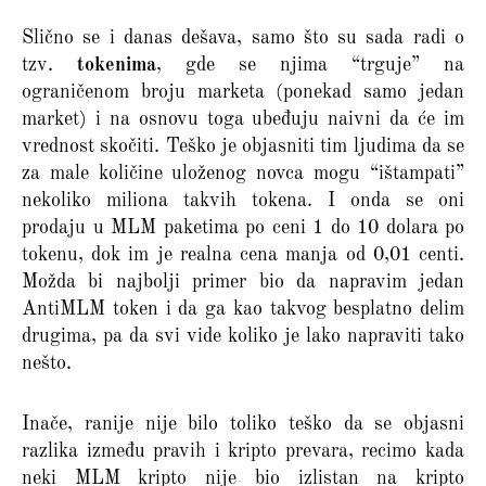
Slično se i danas dešava, samo što su sada radi o
tzv.
tokenima
, gde se njima “trguje” na
ograničenom broju marketa (ponekad samo jedan
market) i na osnovu toga ubeđuju naivni da će im
vrednost skočiti. Teško je objasniti tim ljudima da se
za male količine uloženog novca mogu “ištampati”
nekoliko miliona takvih tokena. I onda se oni
prodaju u MLM paketima po ceni 1 do 10 dolara po
tokenu, dok im je realna cena manja od 0,01 centi.
Možda bi najbolji primer bio da napravim jedan
AntiMLM token i da ga kao takvog besplatno delim
drugima, pa da svi vide koliko je lako napraviti tako
nešto.
Inače, ranije nije bilo toliko teško da se objasni
razlika između pravih i kripto prevara, recimo kada
neki MLM kripto nije bio izlistan na kripto