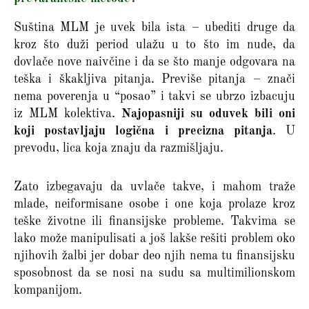
Suština MLM je uvek bila ista – ubediti druge da
kroz što duži period ulažu u to što im nude, da
dovlače nove naivčine i da se što manje odgovara na
teška i škakljiva pitanja. Previše pitanja – znači
nema poverenja u “posao” i takvi se ubrzo izbacuju
iz MLM kolektiva.
Najopasniji su oduvek bili oni
koji postavljaju logična i precizna pitanja
. U
prevodu, lica koja znaju da razmišljaju.
Zato izbegavaju da uvlače takve, i mahom traže
mlade, neiformisane osobe i one koja prolaze kroz
teške životne ili finansijske probleme. Takvima se
lako može manipulisati a još lakše rešiti problem oko
njihovih žalbi jer dobar deo njih nema tu finansijsku
sposobnost da se nosi na sudu sa multimilionskom
kompanijom.