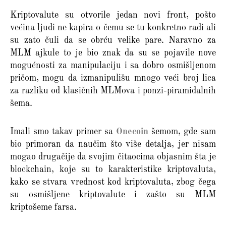
Kriptovalute su otvorile jedan novi front, pošto
većina ljudi ne kapira o čemu se tu konkretno radi ali
su zato čuli da se obrću velike pare. Naravno za
MLM ajkule to je bio znak da su se pojavile nove
mogućnosti za manipulaciju i sa dobro osmišljenom
pričom, mogu da izmanipulišu mnogo veći broj lica
za razliku od klasičnih MLMova i ponzi-piramidalnih
šema.
Imali smo takav primer sa
Onecoin
šemom, gde sam
bio primoran da naučim što više detalja, jer nisam
mogao drugačije da svojim čitaocima objasnim šta je
blockchain, koje su to karakteristike kriptovaluta,
kako se stvara vrednost kod kriptovaluta, zbog čega
su osmišljene kriptovalute i zašto su MLM
kriptošeme farsa.