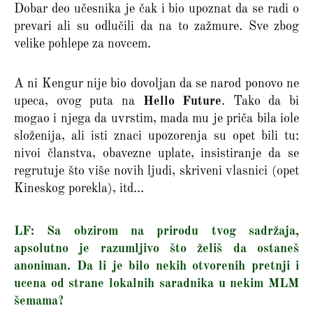
Dobar deo učesnika je čak i bio upoznat da se radi o
prevari ali su odlučili da na to zažmure. Sve zbog
velike pohlepe za novcem.
A ni Kengur nije bio dovoljan da se narod ponovo ne
upeca, ovog puta na
Hello Future
. Tako da bi
mogao i njega da uvrstim, mada mu je priča bila iole
složenija, ali isti znaci upozorenja su opet bili tu:
nivoi članstva, obavezne uplate, insistiranje da se
regrutuje što više novih ljudi, skriveni vlasnici (opet
Kineskog porekla), itd…
LF: Sa obzirom na prirodu tvog sadržaja,
apsolutno je razumljivo što želiš da ostaneš
anoniman. Da li je bilo nekih otvorenih pretnji i
ucena od strane lokalnih saradnika u nekim MLM
šemama?