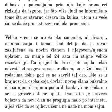
duboko u potencijalna primanja koje promoteri
rizikuju da izgube, jer što više ljudi se informiše o
tome šta se stvarno dešava iza kulisa, utom su veće
šanse da će propasti sav trud oko promocije.
Veliko vreme se utroši oko sastanka, ubeđivanja,
manipulisanja i taman kad deluje da je stvar
zaključena sa novim članom i njegovom/njenom
uplatom, za manje od 24 sata im stigne veliko
razočarenje. Ranije je bilo da se potencijalan član
odvrati od razgovora sa porodicom, supružnicima ili
rođacima dokle god se ne završi taj deo. Išlo se u
krajnost da osoba koja dovlači novog člana bukvalno
ide sa njom ili njim u poštu ili banku, i ne skida mu
se sa grbače dok ne uplati. Danas im je najveća
bojazan da novi član ne progugla malo po internetu,
a još više da se njihova šema ne nađe na mom sajtu.