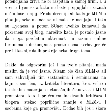
potencijalna žrtva ne bi raspitala o samoj firmi, a u
vreme Lyoness-a kako ne biste proguglali i saznali
nešto loše o njoj. Prođu decenije ali kada je MLM u
pitanju, neke metode se ni malo ne menjaju. I tako
su Lyoness, a potom SCnet uveliko kumovali da
pokrenem svoj blog, naročito kada je postalo jasno
da moja prvobitna aktivnost na raznim online
forumima i diskusijama prosto nema svrhe, jer će
pre ili kasnije da ih prekrije neka druga tema.
Dakle, da odgovorim još i na tvoje pitanje, mada
mislim da je već jasno. Nisam bio član MLM-a ali
sam zahvaljući tim sastancima i seminarima na
kojima sam bio, uz kritičku literaturu, kroz video i
tekstualne materijale nekadašnjih članova a i MLM
promotera, kao i praćenjem inostranih kritičara i
blogera, stekao poprilično znanje o MLM-u i
osobama koje ga promovišu. Dodao bih još i skoro