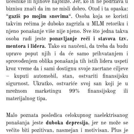
učesnike ili njihove najbliže. Jer, ko ih ne podržava u
biznisu znači da im ne misli dobro. Otud i ta opaska:
“
gaziš po mojim snovima
“. Osoba koja se koristi
takvim rečima je duboko zagrizla u MLM retoriku i
njeno ponašanje više nije njeno. Sve što jedna takva
osoba radi jeste
ponavljanje reči i stavova tzv.
mentora i lidera
. Tako su naučeni, da treba da budu
upravo poput njih i da će samo prihvatanjem i
sprovođenjem oblika ponašanja tih istih lidera uspeti
kroz vreme da i sami dostignu svoje zacrtane ciljeve
– kuputi automobil, stan, ostvariti finansijsku
sigurnost. Ukratko, ostvariće svoj san koji je u
mrežnom marketingu 99% finansijskog ili
materijalnog tipa.
Malo poznata posledica celokupnog naelektrisanog
ponašanja jeste
duboka depresija
, jer ne može se
večito biti pozitivan, nasmejan i motivisan. Plus je