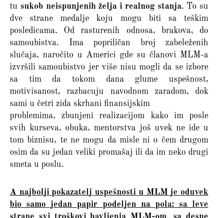
tu
sukob neispunjenih želja i realnog stanja
. To su
dve strane medalje koju mogu biti sa teškim
posledicama. Od rasturenih odnosa, brakova, do
samoubistva. Ima popriličan broj zabeleženih
slučaja, naročito u Americi gde su članovi MLM-a
izvršili samoubistvo jer više nisu mogli da se izbore
sa tim da tokom dana glume uspešnost,
motivisanost, razbacuju navodnom zaradom, dok
sami u četri zida skrhani finansijskim
problemima, zbunjeni realizacijom kako im posle
svih kurseva, obuka, mentorstva još uvek ne ide u
tom biznisu, te ne mogu da misle ni o čem drugom
osim da su jedan veliki promašaj ili da im neko drugi
smeta u poslu.
A najbolji pokazatelj uspešnosti u MLM je oduvek
bio samo jedan papir podeljen na pola: sa leve
strane svi troškovi bavljenja MLM-om, sa desne