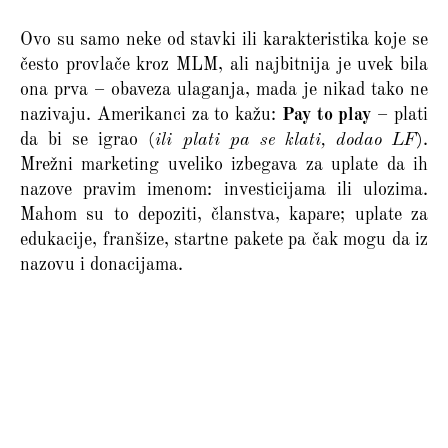
Ovo su samo neke od stavki ili karakteristika koje se
često provlače kroz MLM, ali najbitnija je uvek bila
ona prva – obaveza ulaganja, mada je nikad tako ne
nazivaju. Amerikanci za to kažu:
Pay to play
– plati
da bi se igrao (
ili plati pa se klati, dodao LF
).
Mrežni marketing uveliko izbegava za uplate da ih
nazove pravim imenom: investicijama ili ulozima.
Mahom su to depoziti, članstva, kapare; uplate za
edukacije, franšize, startne pakete pa čak mogu da iz
nazovu i donacijama.