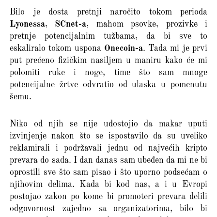
Bilo je dosta pretnji naročito tokom perioda
Lyonessa
,
SCnet-a
, mahom psovke, prozivke i
pretnje potencijalnim tužbama, da bi sve to
eskaliralo tokom uspona
Onecoin-a
. Tada mi je prvi
put prećeno fizičkim nasiljem u maniru kako će mi
polomiti ruke i noge, time što sam mnoge
potencijalne žrtve odvratio od ulaska u pomenutu
šemu.
Niko od njih se nije udostojio da makar uputi
izvinjenje nakon što se ispostavilo da su uveliko
reklamirali i podržavali jednu od najvećih kripto
prevara do sada. I dan danas sam ubeđen da mi ne bi
oprostili sve što sam pisao i što uporno podsećam o
njihovim delima. Kada bi kod nas, a i u Evropi
postojao zakon po kome bi promoteri prevara delili
odgovornost zajedno sa organizatorima, bilo bi