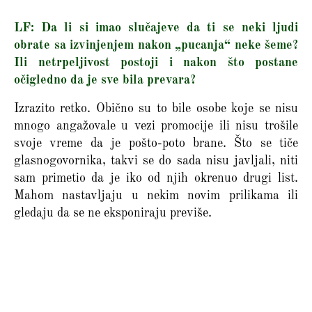
LF: Da li si imao slučajeve da ti se neki ljudi
obrate sa izvinjenjem nakon „pucanja“ neke šeme?
Ili netrpeljivost postoji i nakon što postane
očigledno da je sve bila prevara?
Izrazito retko. Obično su to bile osobe koje se nisu
mnogo angažovale u vezi promocije ili nisu trošile
svoje vreme da je pošto-poto brane. Što se tiče
glasnogovornika, takvi se do sada nisu javljali, niti
sam primetio da je iko od njih okrenuo drugi list.
Mahom nastavljaju u nekim novim prilikama ili
gledaju da se ne eksponiraju previše.