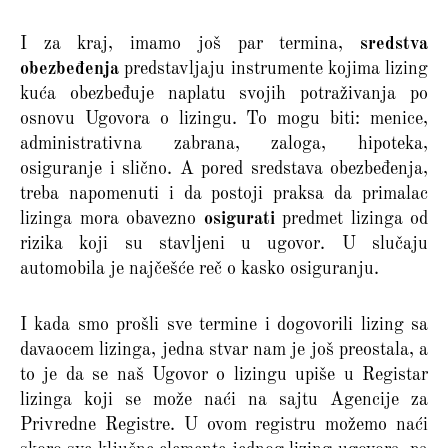
I za kraj, imamo još par termina,
sredstva
obezbeđenja
predstavljaju instrumente kojima lizing
kuća obezbeđuje naplatu svojih potraživanja po
osnovu Ugovora o lizingu. To mogu biti: menice,
administrativna zabrana, zaloga, hipoteka,
osiguranje i slično. A pored sredstava obezbeđenja,
treba napomenuti i da postoji praksa da primalac
lizinga mora obavezno
osigurati
predmet lizinga od
rizika koji su stavljeni u ugovor. U slučaju
automobila je najčešće reč o kasko osiguranju.
I kada smo prošli sve termine i dogovorili lizing sa
davaocem lizinga, jedna stvar nam je još preostala, a
to je da se naš Ugovor o lizingu upiše u Registar
lizinga koji se može naći na sajtu Agencije za
Privredne Registre. U ovom registru možemo naći