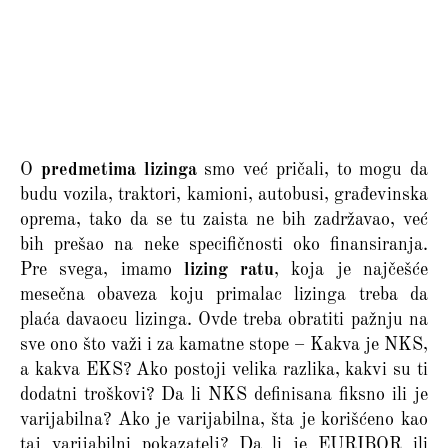
O
predmetima lizinga
smo već pričali, to mogu da
budu vozila, traktori, kamioni, autobusi, građevinska
oprema, tako da se tu zaista ne bih zadržavao, već
bih prešao na neke specifičnosti oko finansiranja.
Pre svega, imamo
lizing ratu
, koja je najčešće
mesečna obaveza koju primalac lizinga treba da
plaća davaocu lizinga. Ovde treba obratiti pažnju na
sve ono što važi i za kamatne stope – Kakva je NKS,
a kakva EKS? Ako postoji velika razlika, kakvi su ti
dodatni troškovi? Da li NKS definisana fiksno ili je
varijabilna? Ako je varijabilna, šta je korišćeno kao
taj varijabilni pokazatelj? Da li je EURIBOR ili