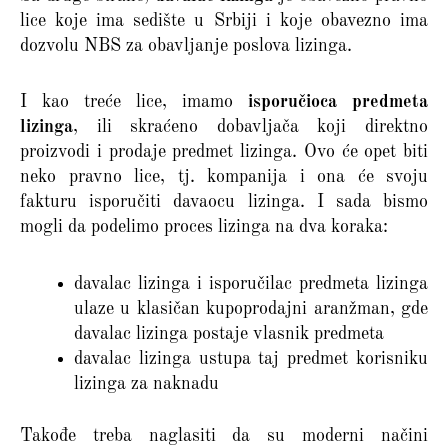
lice koje ima sedište u Srbiji i koje obavezno ima
dozvolu NBS za obavljanje poslova lizinga.
I kao treće lice, imamo
isporučioca predmeta
lizinga
, ili skraćeno dobavljača koji direktno
proizvodi i prodaje predmet lizinga. Ovo će opet biti
neko pravno lice, tj. kompanija i ona će svoju
fakturu isporučiti davaocu lizinga. I sada bismo
mogli da podelimo proces lizinga na dva koraka:
davalac lizinga i isporučilac predmeta lizinga
ulaze u klasičan kupoprodajni aranžman, gde
davalac lizinga postaje vlasnik predmeta
davalac lizinga ustupa taj predmet korisniku
lizinga za naknadu
Takođe treba naglasiti da su moderni načini