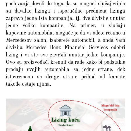
poslovanja doveli do toga da su mogući slučajevi da
su davalac lizinga i isporučilac predmeta lizinga
zapravo jedna ista kompanija, tj. dve divizije unutar
jedne velike kompanije. Na primer, u slučaju
kupovine automobila, moguće je da vi odete recimo u
Mercedesov salon, izaberete automobil, a onda vam
divizija Mercedes Benz Financial Services odobri
lizing i vi ste sve završili unutar jedne kompanije.
Ovo su proizvođači krenuli da rade kako bi podstakle
prodaju svojih automobila sa jedne strane, dok
istovremeno sa druge strane prihod od kamate
takođe ostaje njima.