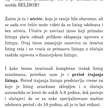
možda BELIBOR?
Zatim je tu i
učešće
, koje je ranije bilo obavezno, ali
se sada sve češće može videti da se lizing odobrava i
bez učešća. Učešće je novčani iznos koji primalac
lizinga plaća odmah prilikom sklapanja ugovora o
lizingu. Ovaj iznos umanjuje osnovicu za izračun
lizing rata i ne vraća se primaocu lizinga u slučaju
raskida ugovora o finansijskom lizingu.
I kako bismo izračunali kompletan trošak lizing
aranžmana, potreban nam je i
period trajanja
lizinga
. Period trajanja lizinga predstavlja vreme na
koje je lizing aranžman sklopljen i u slučaju
automobila se kreće do nekih 5-6 godina, dok postoje
i slučajevi da se za neke specijalizovane mašine
odobrava period i do 10 godina, ali je to baš retkost.