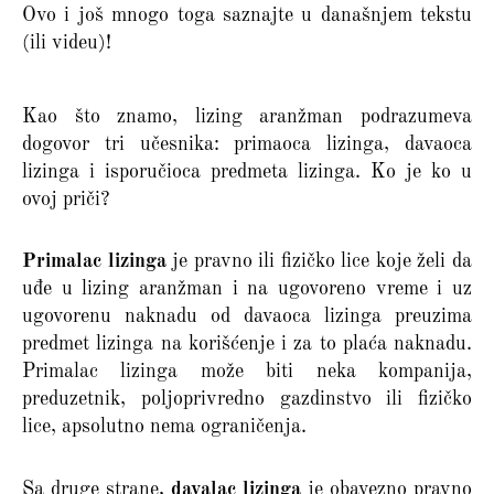
Ovo i još mnogo toga saznajte u današnjem tekstu
(ili videu)!
Kao što znamo, lizing aranžman podrazumeva
dogovor tri učesnika: primaoca lizinga, davaoca
lizinga i isporučioca predmeta lizinga. Ko je ko u
ovoj priči?
Primalac lizinga
je pravno ili fizičko lice koje želi da
uđe u lizing aranžman i na ugovoreno vreme i uz
ugovorenu naknadu od davaoca lizinga preuzima
predmet lizinga na korišćenje i za to plaća naknadu.
Primalac lizinga može biti neka kompanija,
preduzetnik, poljoprivredno gazdinstvo ili fizičko
lice, apsolutno nema ograničenja.
Sa druge strane,
davalac lizinga
je obavezno pravno