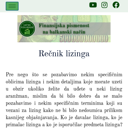
Skip
Y
I
F
to
o
n
a
u
s
c
content
t
t
e
u
a
b
b
g
o
e
r
o
a
k
Rečnik lizinga
m
Pre nego što se pozabavimo nekim specifičnim
oblicima lizinga i nekim detaljima koje morate uzeti
u obzir ukoliko želite da uđete u neki lizing
aranžman, mislim da bi bilo dobro da se malo
pozabavimo i nekim specifičnim terminima koji su
vezani za lizing kako ne bi bilo nedoumica prilikom
kasnijeg objašnjavanja. Ko je davalac lizinga, ko je
primalac lizinga a ko je isporučilac predmeta lizinga?