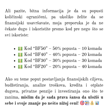
Ali pazite, bitna informacija je da su popusti
količinski ograničeni, pa ukoliko želite da se
finansijski usavršavate, moja preporuka je da ne
čekate dugo i iskoristite promo kod pre nego što se
svi iskoriste:
Kod “BF50” – 50% popusta – 10 komada
Kod “BF40” – 40% popusta – 20 komada
Kod “BF30” – 30% popusta – 30 komada
Kod “BF20” – 20% popusta – 40 komada
Ako su teme poput postavljanja finansijskih ciljeva,
budžetiranja, analize troškova, kredita i otplate
dugova, privatne penzije i investiranja ono što te
zanima,
mislim da je sada prava šansa da uložiš u
sebe i svoje znanje po nešto nižoj ceni
!