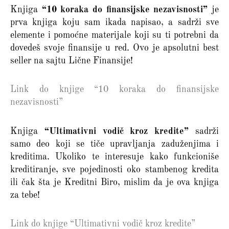
Knjiga
“10 koraka do finansijske nezavisnosti”
je
prva knjiga koju sam ikada napisao, a sadrži sve
elemente i pomoćne materijale koji su ti potrebni da
dovedeš svoje finansije u red. Ovo je apsolutni best
seller na sajtu Lične Finansije!
Link do knjige “10 koraka do finansijske
nezavisnosti”
Knjiga
“Ultimativni vodič kroz kredite”
sadrži
samo deo koji se tiče upravljanja zaduženjima i
kreditima. Ukoliko te interesuje kako funkcioniše
kreditiranje, sve pojedinosti oko stambenog kredita
ili čak šta je Kreditni Biro, mislim da je ova knjiga
za tebe!
Link do knjige “Ultimativni vodič kroz kredite”