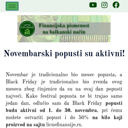
Skip
Y
I
F
to
o
n
a
u
s
c
content
t
t
e
u
a
b
b
g
o
e
r
o
a
k
Novembarski popusti su aktivni!
m
Novembar je tradicionalno bio mesec popusta, a
Black Friday je tradicionalno bio zvezda ovog
meseca zbog činjenice da su na ovaj dan popusti
najveći. Kako festival popusta ne bi trajao samo
jedan dan, odlučio sam da Black Friday
popusti
budu aktivni od 1. do 30. novembra
, pri čemu
možete ostvariti popust i do 50%
na bilo koji
proizvod na sajtu
licnefinansije.rs.