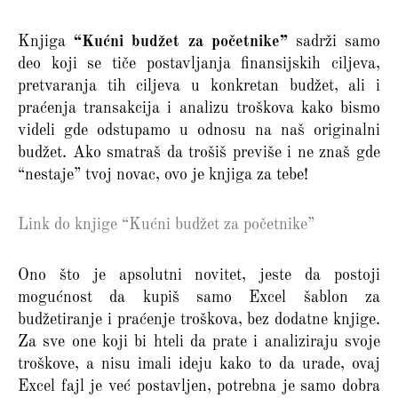
Knjiga
“Kućni budžet za početnike”
sadrži samo
deo koji se tiče postavljanja finansijskih ciljeva,
pretvaranja tih ciljeva u konkretan budžet, ali i
praćenja transakcija i analizu troškova kako bismo
videli gde odstupamo u odnosu na naš originalni
budžet. Ako smatraš da trošiš previše i ne znaš gde
“nestaje” tvoj novac, ovo je knjiga za tebe!
Link do knjige “Kućni budžet za početnike”
Ono što je apsolutni novitet, jeste da postoji
mogućnost da kupiš samo Excel šablon za
budžetiranje i praćenje troškova, bez dodatne knjige.
Za sve one koji bi hteli da prate i analiziraju svoje
troškove, a nisu imali ideju kako to da urade, ovaj
Excel fajl je već postavljen, potrebna je samo dobra