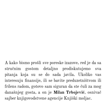
A kako bismo prošli sve poreske izazove, red je da sa
stručnim gostom detaljno prodiskutujemo sva
pitanja koja su se do sada javila. Ukoliko vas
interesuju finansije, ili se bavite preduzetništvom ili
frilens radom, gotovo sam siguran da ste čuli za mog
današnjeg gosta, a on je
Milan Trbojević
, osnivač
sajber knjigovodstvene agencije Knjiški moljac.