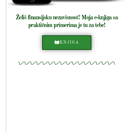
Želiš finansijsku nezavisnost? Moja e-knjiga sa
praktičnim primerima je tu za tebe!
KNJIGA