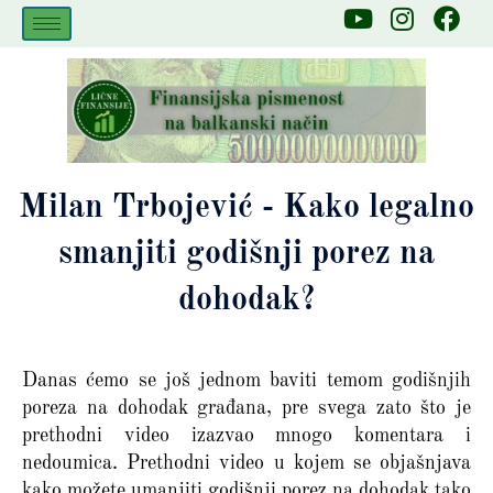
Skip
Y
I
F
to
o
n
a
u
s
c
content
t
t
e
u
a
b
b
g
o
e
r
o
a
k
Milan Trbojević - Kako legalno
m
smanjiti godišnji porez na
dohodak?
Danas ćemo se još jednom baviti temom godišnjih
poreza na dohodak građana, pre svega zato što je
prethodni video izazvao mnogo komentara i
nedoumica. Prethodni video u kojem se objašnjava
kako možete umanjiti godišnji porez na dohodak tako