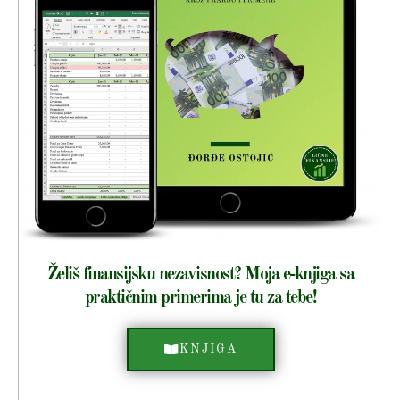
Želiš finansijsku nezavisnost? Moja e-knjiga sa
praktičnim primerima je tu za tebe!
KNJIGA