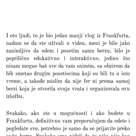
I eto ljudi, to je bio jedan manji vlog iz Frankfurta,
nadam se da ste uživali u videu, meni je bilo jako
zanimljivo da odem i posetim samu berzu, bilo je
poprilično edukativno i interaktivno, jedino što
nisam mogao baš sve da vam snimim, sa obzirom da
bih smetao drugim posetiocima koji su bili tu u isto
vreme, a takođe mislim da nije fer ni prema samoj
berzi koja je otvorila svoja vrata i organizovala ovu
izložbu.
Svakako, ako ste u mogućnosti i ako budete u
Frankfurtu, definitivno vam preporučujem da odete i
pogledate sve, potrebno je samo da se prijavite preko