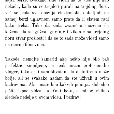
sajta berze. Svakako smo videli da to više nije kao
nekada, kada su se trejderi gurali na trejding floru,
već se sada sve obavlja elektronski, dok ljudi na
samoj berzi uglavnom samo prate da li sistem radi
kako treba. Tako da sada zvanično možemo da
kažemo da su gužva, guranje i vikanje na trejding
floru stvar prošlosti i da se to sada može videti samo
na starim filmovima.
Takođe, nemojte zameriti ako nešto nije bilo baš
perfektno snimljeno, ja ipak nisam profesionalni
vloger, tako da i sam shvatam da definitivno može
bolje, ali se svakako nadam da ste uživali u ovim
kadrovima. Ako imate bilo kakvih pitanja, slobodno
pišite ispod videa na Youtube-u, a mi se vidimo
sledeće nedelje u ovom videu. Pozdrav!