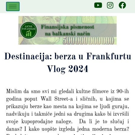
Skip
Y
I
F
to
o
n
a
u
s
c
content
t
t
e
u
a
b
b
g
o
e
r
o
a
k
Destinacija: berza u Frankfurtu
m
Vlog 2024
Mislim da smo svi mi gledali kultne filmove iz 90-ih
godina poput Wall Street-a i sličnih, u kojima se
prikazuju berze kao mesta na kojima se ljudi guraju,
nadvikuju i takmiče jedni sa drugima kako bi izvršili
svoje kupoprodajne naloge. Da li je to slučaj i
danas? I kako uopšte izgleda jedna moderna berza?