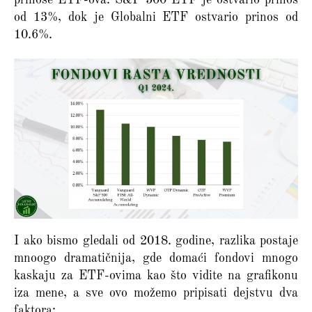
od 13%, dok je Globalni ETF ostvario prinos od
10.6%.
I ako bismo gledali od 2018. godine, razlika postaje
mnoogo dramatičnija, gde domaći fondovi mnogo
kaskaju za ETF-ovima kao što vidite na grafikonu
iza mene, a sve ovo možemo pripisati dejstvu dva
faktora: