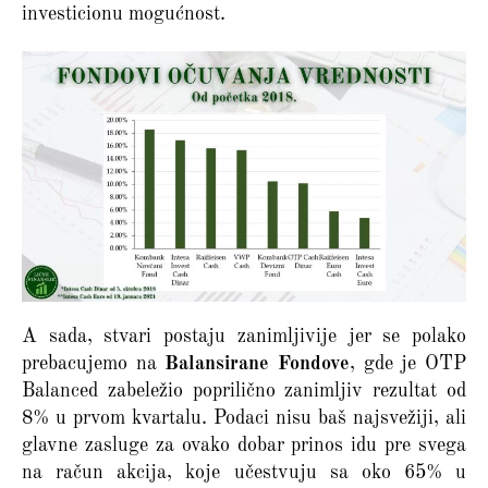
investicionu mogućnost.
A sada, stvari postaju zanimljivije jer se polako
prebacujemo na
Balansirane Fondove
, gde je OTP
Balanced zabeležio poprilično zanimljiv rezultat od
8% u prvom kvartalu. Podaci nisu baš najsvežiji, ali
glavne zasluge za ovako dobar prinos idu pre svega
na račun akcija, koje učestvuju sa oko 65% u