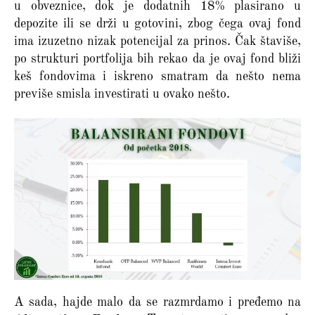
u obveznice, dok je dodatnih 18% plasirano u
depozite ili se drži u gotovini, zbog čega ovaj fond
ima izuzetno nizak potencijal za prinos. Čak štaviše,
po strukturi portfolija bih rekao da je ovaj fond bliži
keš fondovima i iskreno smatram da nešto nema
previše smisla investirati u ovako nešto.
A sada, hajde malo da se razmrdamo i pređemo na