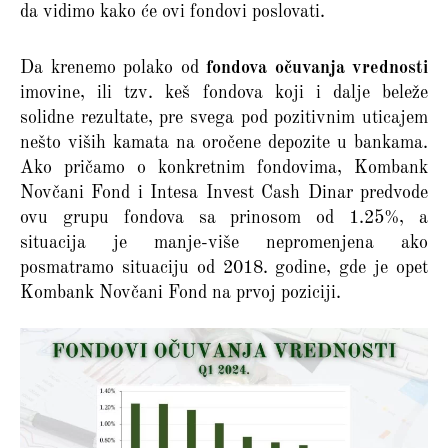
da vidimo kako će ovi fondovi poslovati.
Da krenemo polako od
fondova očuvanja vrednosti
imovine, ili tzv. keš fondova koji i dalje beleže
solidne rezultate, pre svega pod pozitivnim uticajem
nešto viših kamata na oročene depozite u bankama.
Ako pričamo o konkretnim fondovima, Kombank
Novčani Fond i Intesa Invest Cash Dinar predvode
ovu grupu fondova sa prinosom od 1.25%, a
situacija je manje-više nepromenjena ako
posmatramo situaciju od 2018. godine, gde je opet
Kombank Novčani Fond na prvoj poziciji.