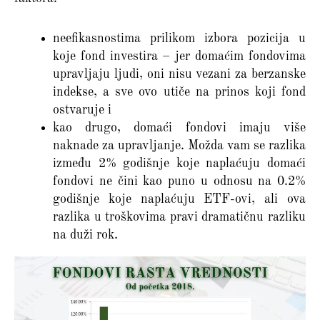
neefikasnostima prilikom izbora pozicija u
koje fond investira – jer domaćim fondovima
upravljaju ljudi, oni nisu vezani za berzanske
indekse, a sve ovo utiče na prinos koji fond
ostvaruje i
kao drugo, domaći fondovi imaju više
naknade za upravljanje. Možda vam se razlika
između 2% godišnje koje naplaćuju domaći
fondovi ne čini kao puno u odnosu na 0.2%
godišnje koje naplaćuju ETF-ovi, ali ova
razlika u troškovima pravi dramatičnu razliku
na duži rok.