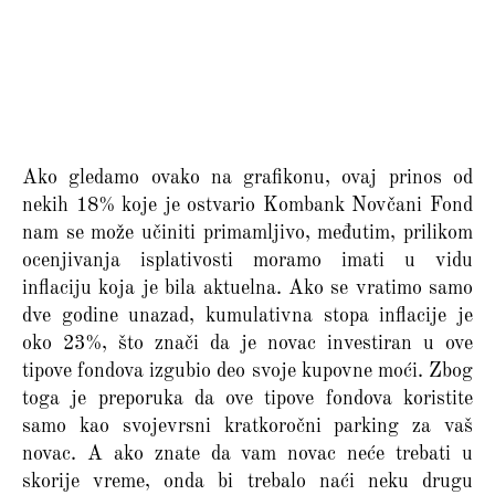
Ako gledamo ovako na grafikonu, ovaj prinos od
nekih 18% koje je ostvario Kombank Novčani Fond
nam se može učiniti primamljivo, međutim, prilikom
ocenjivanja isplativosti moramo imati u vidu
inflaciju koja je bila aktuelna. Ako se vratimo samo
dve godine unazad, kumulativna stopa inflacije je
oko 23%, što znači da je novac investiran u ove
tipove fondova izgubio deo svoje kupovne moći. Zbog
toga je preporuka da ove tipove fondova koristite
samo kao svojevrsni kratkoročni parking za vaš
novac. A ako znate da vam novac neće trebati u
skorije vreme, onda bi trebalo naći neku drugu