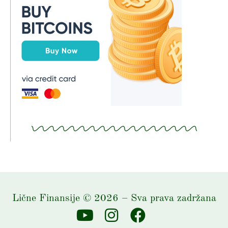
Lične Finansije
©
2026
– Sva prava zadržana
Y
I
F