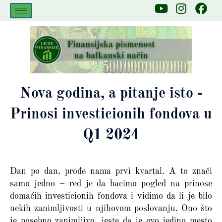
Skip
Y
I
F
to
o
n
a
u
s
c
content
t
t
e
u
a
b
b
g
o
e
r
o
a
k
Nova godina, a pitanje isto -
m
Prinosi investicionih fondova u
Q1 2024
Dan po dan, prođe nama prvi kvartal. A to znači
samo jedno – red je da bacimo pogled na prinose
domaćih investicionih fondova i vidimo da li je bilo
nekih zanimljivosti u njihovom poslovanju. Ono što
je posebno zanimljivo, jeste da je ovo jedino mesto