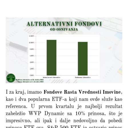
I za kraj, imamo
Fondove Rasta Vrednosti Imovine
,
kao i dva popularna ETF-a koji nam ovde služe kao
referenca. U prvom kvartalu je najbolji rezultat
zabeležio WVP Dynamic sa 10% prinosa, što je
impresivno, ali ipak i dalje nedovoljno da pobedi
prinose ETF-ova. S&P 500 ETF je ostvario prinos