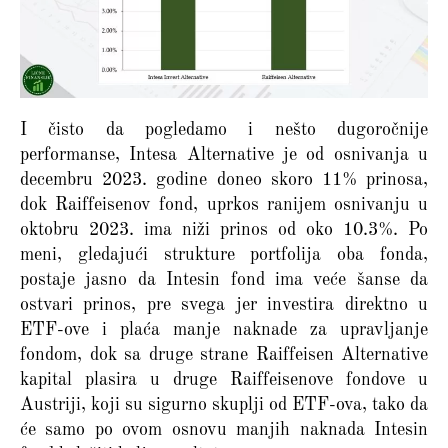
I čisto da pogledamo i nešto dugoročnije
performanse, Intesa Alternative je od osnivanja u
decembru 2023. godine doneo skoro 11% prinosa,
dok Raiffeisenov fond, uprkos ranijem osnivanju u
oktobru 2023. ima niži prinos od oko 10.3%. Po
meni, gledajući strukture portfolija oba fonda,
postaje jasno da Intesin fond ima veće šanse da
ostvari prinos, pre svega jer investira direktno u
ETF-ove i plaća manje naknade za upravljanje
fondom, dok sa druge strane Raiffeisen Alternative
kapital plasira u druge Raiffeisenove fondove u
Austriji, koji su sigurno skuplji od ETF-ova, tako da
će samo po ovom osnovu manjih naknada Intesin