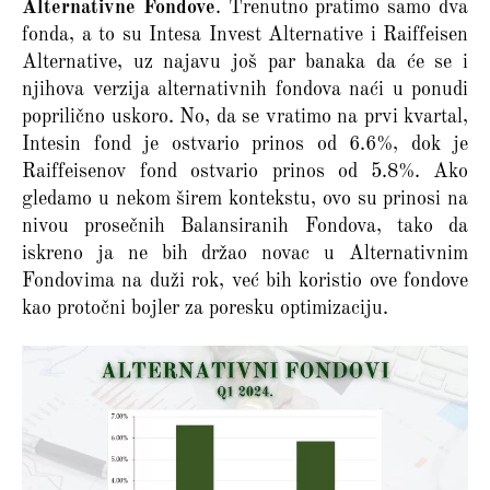
Alternativne Fondove
. Trenutno pratimo samo dva
fonda, a to su Intesa Invest Alternative i Raiffeisen
Alternative, uz najavu još par banaka da će se i
njihova verzija alternativnih fondova naći u ponudi
poprilično uskoro. No, da se vratimo na prvi kvartal,
Intesin fond je ostvario prinos od 6.6%, dok je
Raiffeisenov fond ostvario prinos od 5.8%. Ako
gledamo u nekom širem kontekstu, ovo su prinosi na
nivou prosečnih Balansiranih Fondova, tako da
iskreno ja ne bih držao novac u Alternativnim
Fondovima na duži rok, već bih koristio ove fondove
kao protočni bojler za poresku optimizaciju.