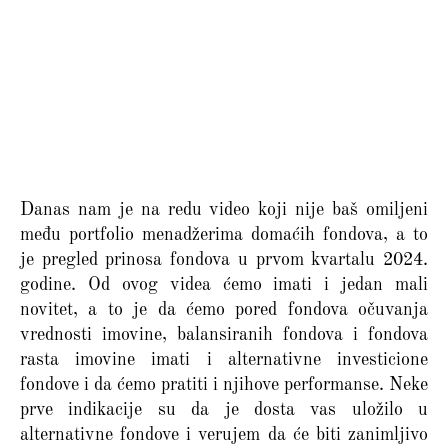
Danas nam je na redu video koji nije baš omiljeni
među portfolio menadžerima domaćih fondova, a to
je pregled prinosa fondova u prvom kvartalu 2024.
godine. Od ovog videa ćemo imati i jedan mali
novitet, a to je da ćemo pored fondova očuvanja
vrednosti imovine, balansiranih fondova i fondova
rasta imovine imati i alternativne investicione
fondove i da ćemo pratiti i njihove performanse. Neke
prve indikacije su da je dosta vas uložilo u
alternativne fondove i verujem da će biti zanimljivo