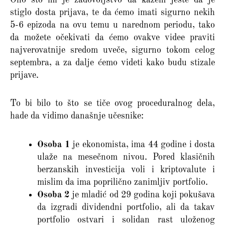
stiglo dosta prijava, te da ćemo imati sigurno nekih
5-6 epizoda na ovu temu u narednom periodu, tako
da možete očekivati da ćemo ovakve videe praviti
najverovatnije sredom uveče, sigurno tokom celog
septembra, a za dalje ćemo videti kako budu stizale
prijave.
To bi bilo to što se tiče ovog proceduralnog dela,
hade da vidimo današnje učesnike:
Osoba 1
je ekonomista, ima 44 godine i dosta
ulaže na mesečnom nivou. Pored klasičnih
berzanskih investicija voli i kriptovalute i
mislim da ima poprilično zanimljiv portfolio.
Osoba 2
je mladić od 29 godina koji pokušava
da izgradi dividendni portfolio, ali da takav
portfolio ostvari i solidan rast uloženog