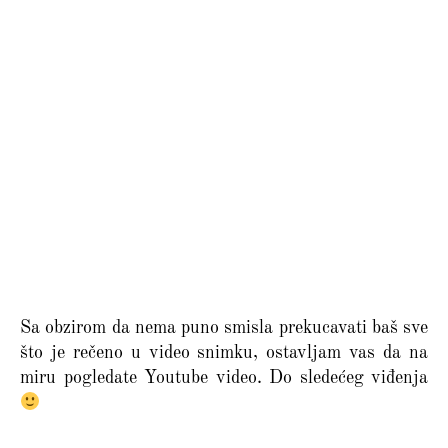
Sa obzirom da nema puno smisla prekucavati baš sve
što je rečeno u video snimku, ostavljam vas da na
miru pogledate Youtube video. Do sledećeg viđenja