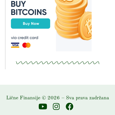
Lične Finansije
©
2026
– Sva prava zadržana
Y
I
F
o
n
a