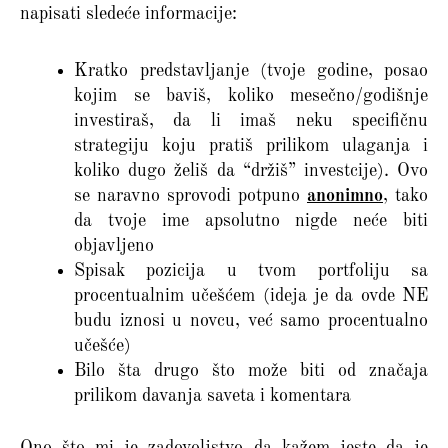
napisati sledeće informacije:
Kratko predstavljanje (tvoje godine, posao
kojim se baviš, koliko mesečno/godišnje
investiraš, da li imaš neku specifičnu
strategiju koju pratiš prilikom ulaganja i
koliko dugo želiš da “držiš” investcije). Ovo
se naravno sprovodi potpuno
anonimno
, tako
da tvoje ime apsolutno nigde neće biti
objavljeno
Spisak pozicija u tvom portfoliju sa
procentualnim učešćem (ideja je da ovde NE
budu iznosi u novcu, već samo procentualno
učešće)
Bilo šta drugo što može biti od značaja
prilikom davanja saveta i komentara
Ono što mi je zadovoljstvo da kažem jeste da je