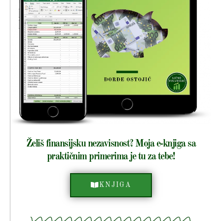
Želiš finansijsku nezavisnost? Moja e-knjiga sa
praktičnim primerima je tu za tebe!
KNJIGA