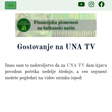
Skip
Y
I
F
to
o
n
a
u
s
c
content
t
t
e
u
a
b
b
g
o
e
r
o
a
k
Gostovanje na UNA TV
m
Imao sam to zadovoljstvo da za
UNA TV
dam izjavu
povodom početka nedelje štednje, a ceo segment
možete pogledati na video snimku ispod: