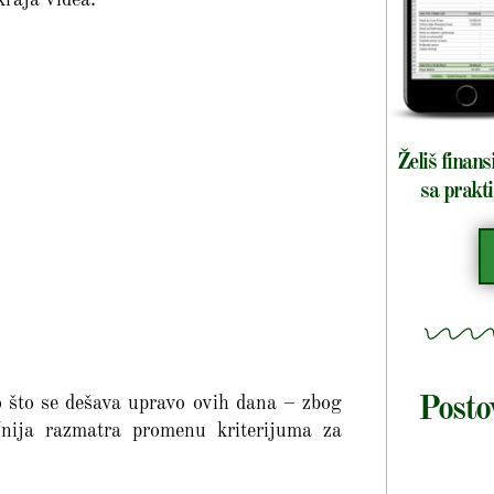
Želiš finans
sa prakti
Posto
o što se dešava upravo ovih dana – zbog
Unija razmatra promenu kriterijuma za