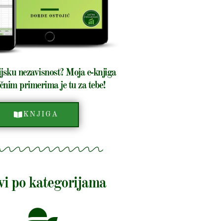
ijsku nezavisnost? Moja e-knjiga
čnim primerima je tu za tebe!
KNJIGA
vi po kategorijama