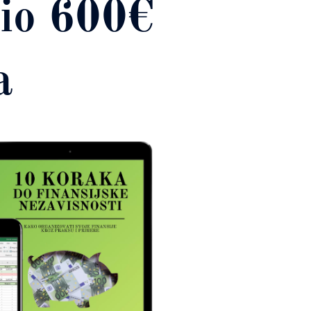
tio 600€
a