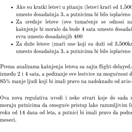
Ako su kratki letovi u pitanju (letovi kraći od 1,5
umesto dosadašnja 3, a putnicima bi bilo isplaćen
Za srednje letove (ovo tumačenje se odnosi n
kašnjenje bi moralo da bude 4 sata umesto dosadaš
evra umesto dosadašnjih 400
Za duže letove (znači one koji su duži od 3,500k
umesto dosadašnja 3, a putnicima bi bilo isplaće
Prema analizama kašnjenja letova sa sajta flight-delayed.
između 2 i 4 sata, a podizanje ove lestvice za mogućnost 
85% manje ljudi koji bi imali pravo na nadoknadu od avio
Ova nova regulativa uvodi i neke stvari koje do sada 
moraju putnicima da omoguće pristup lako razumljivim f
roku od 14 dana od leta, a putnici bi imali pravo da pod
meseci.