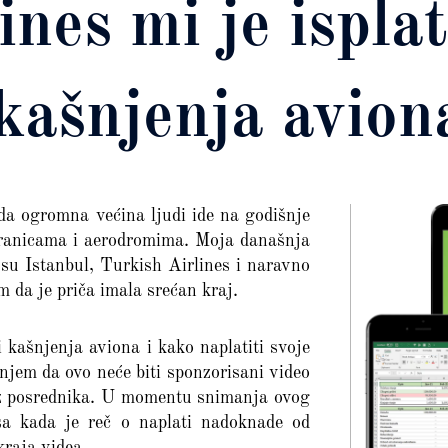
ines mi je ispla
kašnjenja avion
da ogromna većina ljudi ide na godišnje
granicama i aerodromima. Moja današnja
e su Istanbul, Turkish Airlines i naravno
 da je priča imala srećan kraj.
i kašnjenja aviona i kako naplatiti svoje
jem da ovo neće biti sponzorisani video
bez posrednika. U momentu snimanja ovog
sa kada je reč o naplati nadoknade od
kraja videa.