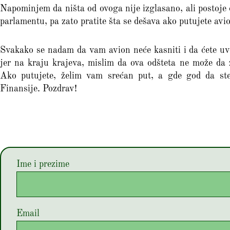
Napominjem da ništa od ovoga nije izglasano, ali postoje
parlamentu, pa zato pratite šta se dešava ako putujete av
Svakako se nadam da vam avion neće kasniti i da ćete uve
jer na kraju krajeva, mislim da ova odšteta ne može da 
Ako putujete, želim vam srećan put, a gde god da ste,
Finansije. Pozdrav!
Ime i prezime
Email