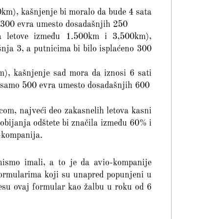
00km), kašnjenje bi moralo da bude 4 sata
o 300 evra umesto dosadašnjih 250
a letove između 1.500km i 3,500km),
nja 3, a putnicima bi bilo isplaćeno 300
m), kašnjenje sad mora da iznosi 6 sati
no samo 500 evra umesto dosadašnjih 600
com, najveći deo zakasnelih letova kasni
dobijanja odštete bi značila između 60% i
-kompanija.
nismo imali, a to je da avio-kompanije
ormularima koji su unapred popunjeni u
nesu ovaj formular kao žalbu u roku od 6