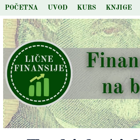
Skip
POČETNA
UVOD
KURS
KNJIGE
to
content