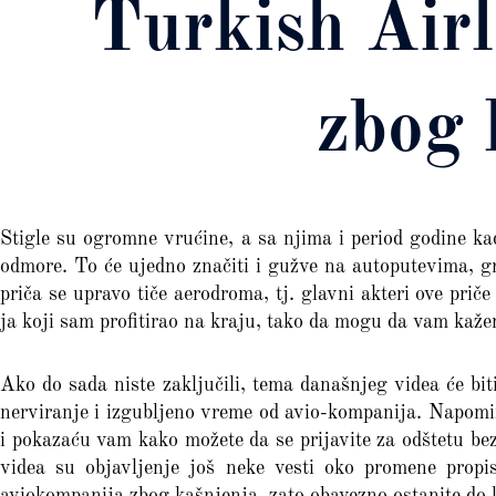
Turkish Airl
zbog 
Stigle su ogromne vrućine, a sa njima i period godine ka
odmore. To će ujedno značiti i gužve na autoputevima, 
priča se upravo tiče aerodroma, tj. glavni akteri ove prič
ja koji sam profitirao na kraju, tako da mogu da vam kažem
Ako do sada niste zaključili, tema današnjeg videa će bit
nerviranje i izgubljeno vreme od avio-kompanija. Napomin
i pokazaću vam kako možete da se prijavite za odštetu 
videa su objavljenje još neke vesti oko promene propi
aviokompanija zbog kašnjenja, zato obavezno ostanite do 