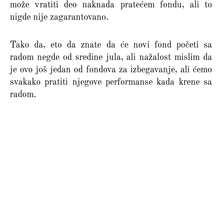
može vratiti deo naknada pratećem fondu, ali to
nigde nije zagarantovano.
Tako da, eto da znate da će novi fond početi sa
radom negde od sredine jula, ali nažalost mislim da
je ovo još jedan od fondova za izbegavanje, ali ćemo
svakako pratiti njegove performanse kada krene sa
radom.