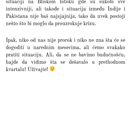
situaciji na Bliskom Istoku gde su sukobi sve
intenzivniji, ali takođe i situacija između Indije i
Pakistana nije baš najsjajnija, tako da uvek postoji
nešto što bi moglo da prouzrokuje krizu.
Ipak, niko od nas nije prorok i niko ne zna šta će se
dogoditi u narednim mesecima, ali ćemo svakako
pratiti situaciju. Ali, da se ne bavimo budućnošću,
hajde da vidimo šta se dešavalo u prethodnom
kvartalu! Uživajte!