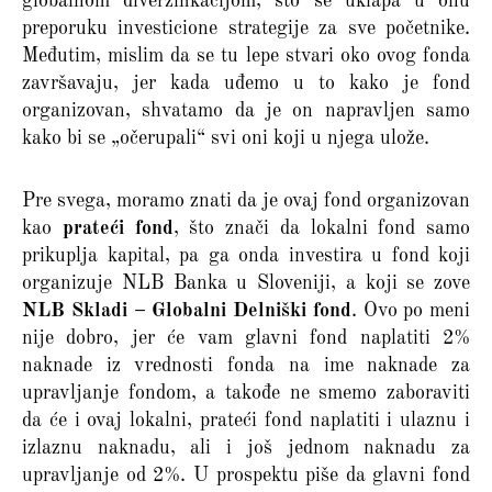
globalnom diverzifikacijom, što se uklapa u onu
preporuku investicione strategije za sve početnike.
Međutim, mislim da se tu lepe stvari oko ovog fonda
završavaju, jer kada uđemo u to kako je fond
organizovan, shvatamo da je on napravljen samo
kako bi se „očerupali“ svi oni koji u njega ulože.
Pre svega, moramo znati da je ovaj fond organizovan
kao
prateći fond
, što znači da lokalni fond samo
prikuplja kapital, pa ga onda investira u fond koji
organizuje NLB Banka u Sloveniji, a koji se zove
NLB Skladi – Globalni Delniški fond
. Ovo po meni
nije dobro, jer će vam glavni fond naplatiti 2%
naknade iz vrednosti fonda na ime naknade za
upravljanje fondom, a takođe ne smemo zaboraviti
da će i ovaj lokalni, prateći fond naplatiti i ulaznu i
izlaznu naknadu, ali i još jednom naknadu za
upravljanje od 2%. U prospektu piše da glavni fond