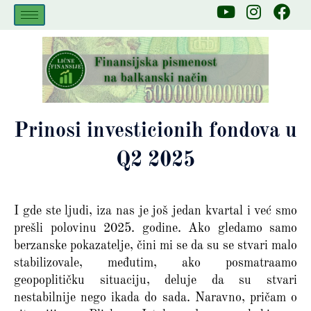
Skip
Y
I
F
to
o
n
a
u
s
c
content
t
t
e
u
a
b
b
g
o
e
r
o
a
k
Prinosi investicionih fondova u
m
Q2 2025
I gde ste ljudi, iza nas je još jedan kvartal i već smo
prešli polovinu 2025. godine. Ako gledamo samo
berzanske pokazatelje, čini mi se da su se stvari malo
stabilizovale, međutim, ako posmatraamo
geopoplitičku situaciju, deluje da su stvari
nestabilnije nego ikada do sada. Naravno, pričam o