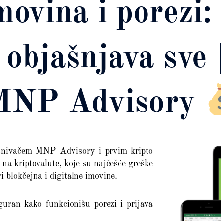
movina i porezi:
objašnjava sve 
 MNP Advisory
snivačem MNP Advisory i prvim kripto
na kriptovalute, koje su najčešće greške
ri blokčejna i digitalne imovine.
guran kako funkcionišu porezi i prijava