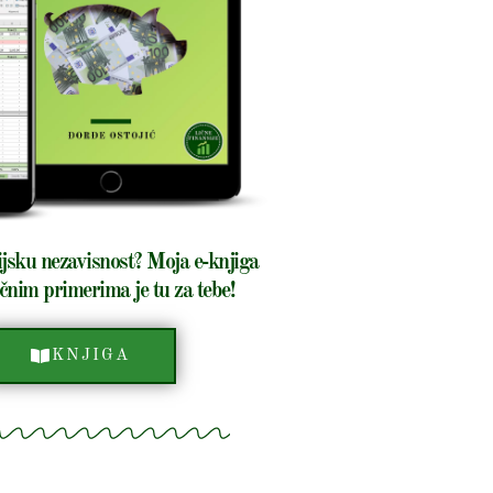
ijsku nezavisnost? Moja e-knjiga
čnim primerima je tu za tebe!
KNJIGA