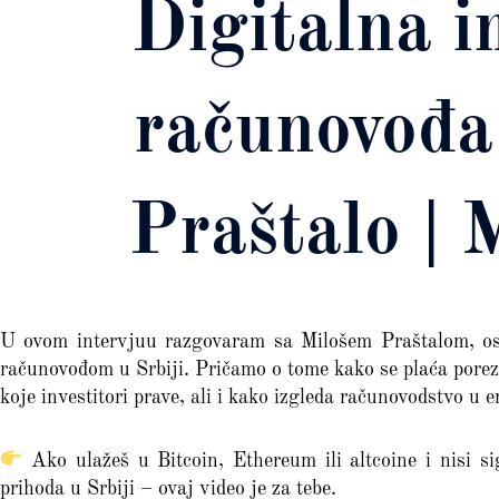
Digitalna i
računovođa 
Praštalo |
U ovom intervjuu razgovaram sa Milošem Praštalom, o
računovođom u Srbiji. Pričamo o tome kako se plaća porez 
koje investitori prave, ali i kako izgleda računovodstvo u e
Ako ulažeš u Bitcoin, Ethereum ili altcoine i nisi si
prihoda u Srbiji – ovaj video je za tebe.