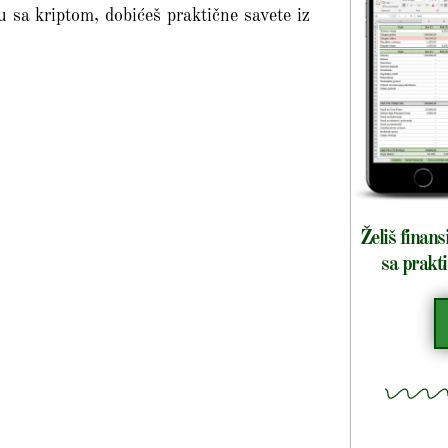
sa kriptom, dobićeš praktične savete iz
Želiš finans
sa prakti