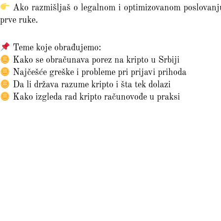
Ako razmišljaš o legalnom i optimizovanom poslovanju 
prve ruke.
Teme koje obrađujemo:
Kako se obračunava porez na kripto u Srbiji
Najčešće greške i probleme pri prijavi prihoda
Da li država razume kripto i šta tek dolazi
Kako izgleda rad kripto računovođe u praksi