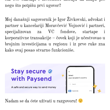
nego što potpišu prvi ugovor?
Moj današnji sagovornik je Igor Živkovski, advokat i
partner u kancelariji Moravčević Vojnović i partneri,
specijalizovan za VC fondove, startape i
korporativne transakcije – čovek koji je učestvovao u
brojnim investicijama u regionu i iz prve ruke zna
kako ovaj posao stvarno funkcioniše.
Nadam se da ćete uživati u razgovoru!