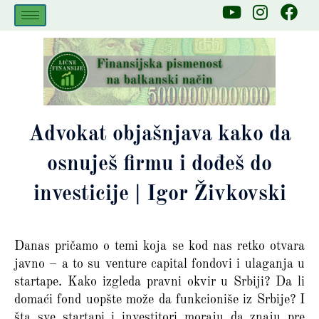
Skip
Y
I
F
to
o
n
a
u
s
c
content
t
t
e
u
a
b
b
g
o
e
r
o
a
k
Advokat objašnjava kako da
m
osnuješ firmu i dođeš do
investicije | Igor Živkovski
Danas pričamo o temi koja se kod nas retko otvara
javno – a to su venture capital fondovi i ulaganja u
startape. Kako izgleda pravni okvir u Srbiji? Da li
domaći fond uopšte može da funkcioniše iz Srbije? I
šta sve startapi i investitori moraju da znaju pre