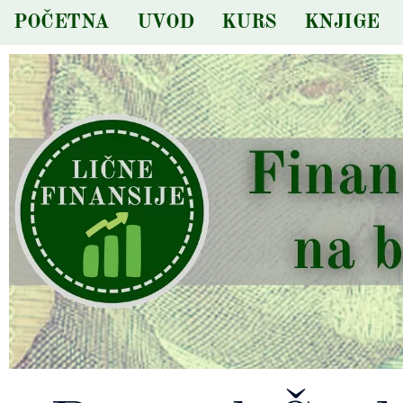
Skip
POČETNA
UVOD
KURS
KNJIGE
to
content