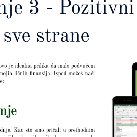
e 3 - Pozitivni 
sve strane
 ovo je idealna prilika da malo podvučem
ojih ličnih finansija. Ispod možeš naći
e:
nje
ednje. Kao sto smo pričali u prethodnim