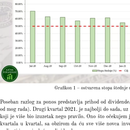
Grafikon 1 – ostvarena stopa štednje
Poseban razlog za ponos predstavlja prihod od dividende,
od mog rada). Drugi kvartal 2021. je najbolji do sada, uz
koji je više bio izuzetak nego pravilo. Ono što očekujem 
kvartala u kvartal, sa obzirom da ću sve više novca inve