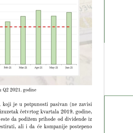
 u Q2 2021. godine
 koji je u potpunosti pasivan (ne zavisi
 izuzetak četvrtog kvartala 2019. godine,
jeste da podižem prihode od dividende iz
stirati, ali i da će kompanije postepeno