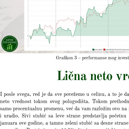
Grafikon 3 – performanse mog investi
Lična neto vr
I posle svega, red je da sve povežemo u celinu, a to je 
neto vrednost tokom ovog polugodišta. Tokom prethodno
samo procentualnu promenu, već da vam razložim ovo na n
i uradio. Sivi stubić sa leve strane predstavlja početnu
januara ove godine, a tamno zeleni stubić sa desne strane