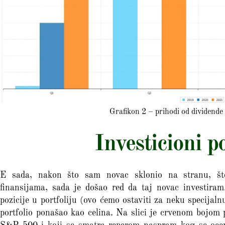
Grafikon 2 – prihodi od dividende
Investicioni p
E sada, nakon što sam novac sklonio na stranu, što
finansijama, sada je došao red da taj novac investiram
pozicije u portfoliju (ovo ćemo ostaviti za neku specijal
portfolio ponašao kao celina. Na slici je crvenom bojom 