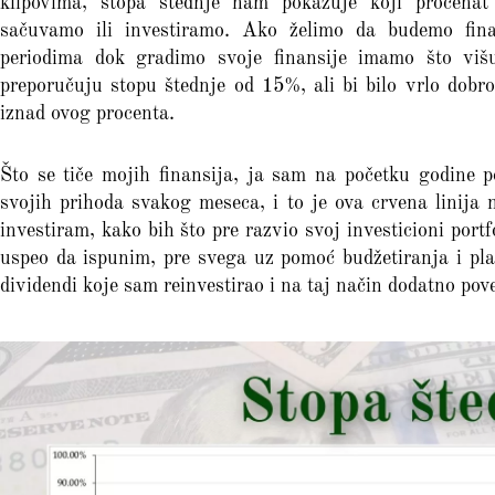
klipovima, stopa štednje nam pokazuje koji procena
sačuvamo ili investiramo. Ako želimo da budemo finan
periodima dok gradimo svoje finansije imamo što višu
preporučuju stopu štednje od 15%, ali bi bilo vrlo dobr
iznad ovog procenta.
Što se tiče mojih finansija, ja sam na početku godine 
svojih prihoda svakog meseca, i to je ova crvena linija 
investiram, kako bih što pre razvio svoj investicioni portfo
uspeo da ispunim, pre svega uz pomoć budžetiranja i pl
dividendi koje sam reinvestirao i na taj način dodatno pov