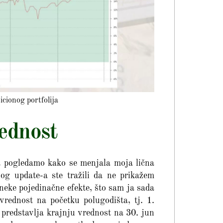
cionog portfolija
ednost
da pogledamo kako se menjala moja lična
g update-a ste tražili da ne prikažem
eke pojedinačne efekte, što sam ja sada
 vrednost na početku polugodišta, tj. 1.
 predstavlja krajnju vrednost na 30. jun