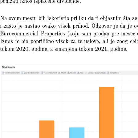
podizati iznos isplaćene dividende.
Na ovom mestu bih iskoristio priliku da ti objasnim šta s
i zašto je nastao ovako visok prihod. Odgovor je da je o
Eurocommercial Properties (koju sam prodao pre mesec da
Iznos je bio poprilično visok za te uslove, ali je zbog c
tokom 2020. godine, a smanjena tokom 2021. godine.