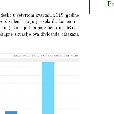
Pr
e desilo u četvrtom kvartalu 2019. godine
vo dividenda koju je isplatila kompanija
na), koja je bila poprilično neodrživa.
elokupne situacije ova dividenda otkazana