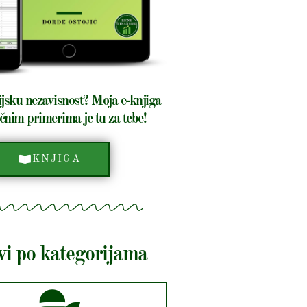
ijsku nezavisnost? Moja e-knjiga
čnim primerima je tu za tebe!
KNJIGA
vi po kategorijama