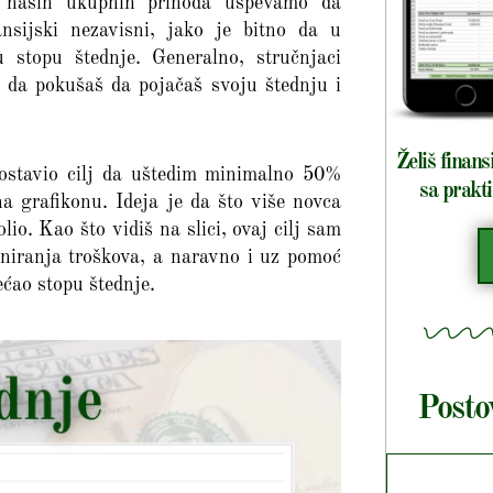
t naših ukupnih prihoda uspevamo da
sijski nezavisni, jako je bitno da u
 stopu štednje. Generalno, stručnjaci
o da pokušaš da pojačaš svoju štednju i
Želiš finans
postavio cilj da uštedim minimalno 50%
sa prakti
na grafikonu. Ideja je da što više novca
lio. Kao što vidiš na slici, ovaj cilj sam
aniranja troškova, a naravno i uz pomoć
ećao stopu štednje.
Posto