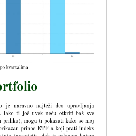
 po kvartalima
ortfolio
 je naravno najteži deo upravljanja
. Iako ti još uvek neću otkriti baš sve
nu priliku), mogu ti pokazati kako se moj
prikazan prinos ETF-a koji prati indeks