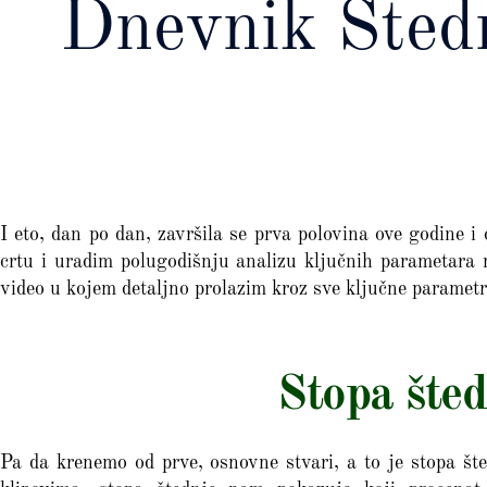
Dnevnik Štednj
I eto, dan po dan, završila se prva polovina ove godine i
crtu i uradim polugodišnju analizu ključnih parametara m
video u kojem detaljno prolazim kroz sve ključne parametr
Stopa šted
Pa da krenemo od prve, osnovne stvari, a to je stopa št