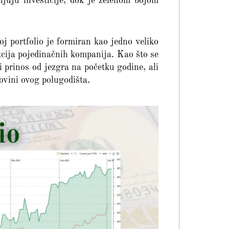
uju investicije, dok je zelenom bojom
 portfolio je formiran kao jedno veliko
akcija pojedinačnih kompanija. Kao što se
ji prinos od jezgra na početku godine, ali
ovini ovog polugodišta.