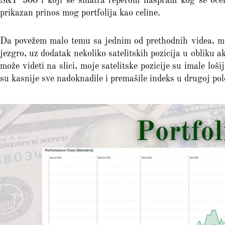
S&P 500 i koji se smatra reperom naspram kog se ocenj
prikazan prinos mog portfolija kao celine.
Da povežem malo temu sa jednim od prethodnih videa, moj
jezgro, uz dodatak nekoliko satelitskih pozicija u obliku 
može videti na slici, moje satelitske pozicije su imale loši
su kasnije sve nadoknadile i premašile indeks u drugoj pol