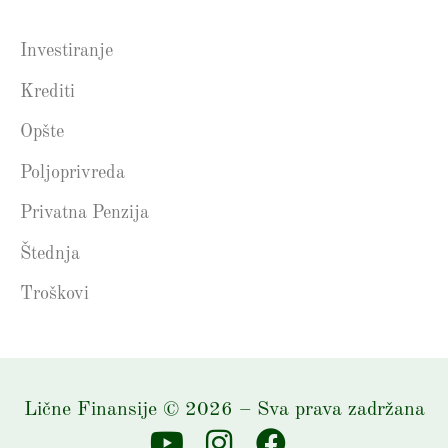
Investiranje
Krediti
Opšte
Poljoprivreda
Privatna Penzija
Štednja
Troškovi
Lične Finansije
©
2026
– Sva prava zadržana
Y
I
F