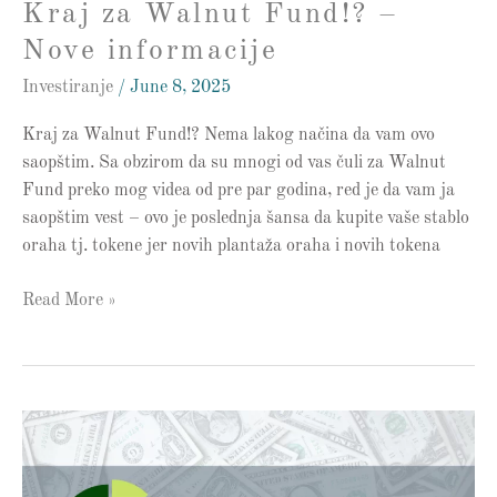
Kraj za Walnut Fund!? –
Nove informacije
Investiranje
/
June 8, 2025
Kraj za Walnut Fund!? Nema lakog načina da vam ovo
saopštim. Sa obzirom da su mnogi od vas čuli za Walnut
Fund preko mog videa od pre par godina, red je da vam ja
saopštim vest – ovo je poslednja šansa da kupite vaše stablo
oraha tj. tokene jer novih plantaža oraha i novih tokena
Read More »
Lične
Finansije
portfolio