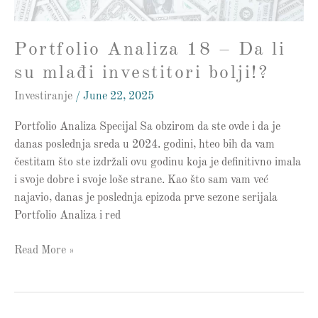
investitori
bolji!?
Portfolio Analiza 18 – Da li
su mlađi investitori bolji!?
Investiranje
/
June 22, 2025
Portfolio Analiza Specijal Sa obzirom da ste ovde i da je
danas poslednja sreda u 2024. godini, hteo bih da vam
čestitam što ste izdržali ovu godinu koja je definitivno imala
i svoje dobre i svoje loše strane. Kao što sam vam već
najavio, danas je poslednja epizoda prve sezone serijala
Portfolio Analiza i red
Read More »