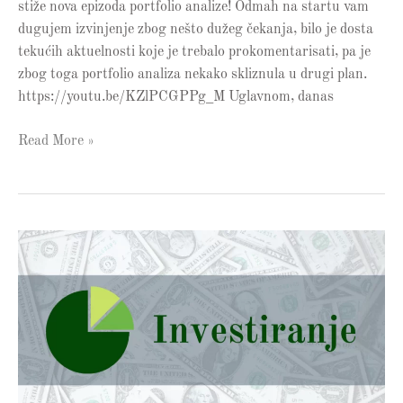
stiže nova epizoda portfolio analize! Odmah na startu vam
dugujem izvinjenje zbog nešto dužeg čekanja, bilo je dosta
tekućih aktuelnosti koje je trebalo prokomentarisati, pa je
zbog toga portfolio analiza nekako skliznula u drugi plan.
https://youtu.be/KZlPCGPPg_M Uglavnom, danas
Read More »
Portfolio
Analiza
18
–
Da
li
su
mlađi