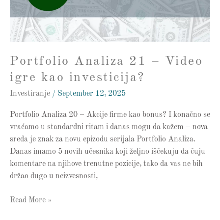
kao
investicija?
Portfolio Analiza 21 – Video
igre kao investicija?
Investiranje
/
September 12, 2025
Portfolio Analiza 20 – Akcije firme kao bonus? I konačno se
vraćamo u standardni ritam i danas mogu da kažem – nova
sreda je znak za novu epizodu serijala Portfolio Analiza.
Danas imamo 5 novih učesnika koji željno iščekuju da čuju
komentare na njihove trenutne pozicije, tako da vas ne bih
držao dugo u neizvesnosti,
Read More »