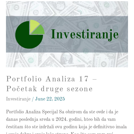
Portfolio
Analiza
17
–
Početak
druge
sezone
Portfolio Analiza 17 –
Početak druge sezone
Investiranje
/
June 22, 2025
Portfolio Analiza Specijal Sa obzirom da ste ovde i da je
danas poslednja sreda u 2024. godini, hteo bih da vam
čestitam što ste izdržali ovu godinu koja je definitivno imala