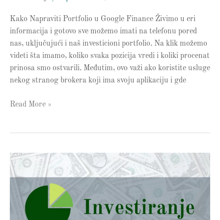
Kako Napraviti Portfolio u Google Finance Živimo u eri
informacija i gotovo sve možemo imati na telefonu pored
nas, uključujući i naš investicioni portfolio. Na klik možemo
videti šta imamo, koliko svaka pozicija vredi i koliki procenat
prinosa smo ostvarili. Međutim, ovo važi ako koristite usluge
nekog stranog brokera koji ima svoju aplikaciju i gde
Read More »
Portfolio
Analiza
21
–
Video
igre