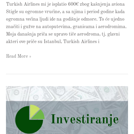
Turkish Airlines mi je isplatio 600€ zbog kašnjenja aviona
Stigle su ogromne vrućine, a sa njima i period godine kada
ogromna većina ljudi ide na godišnje odmore. To će ujedno
značiti i gužve na autoputevima, granicama i aerodromima.
Moja današnja priča se upravo tiče aerodroma, tj. glavni
akteri ove priče su Istanbul, Turkish Airlines i
Read More »
Portfolio
Analiza
20
–
Akcije
firme