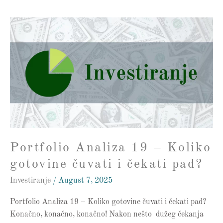
Portfolio
Analiza
19
–
Koliko
gotovine
čuvati
i
čekati
pad?
Portfolio Analiza 19 – Koliko
gotovine čuvati i čekati pad?
Investiranje
/
August 7, 2025
Portfolio Analiza 19 – Koliko gotovine čuvati i čekati pad?
Konačno, konačno, konačno! Nakon nešto dužeg čekanja