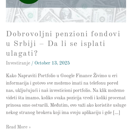
Da
li
se
isplati
Dobrovoljni penzioni fondovi
ulagati?
u Srbiji – Da li se isplati
ulagati?
Investiranje
/
October 13, 2025
Kako Napraviti Portfolio u Google Finance Živimo u eri
informacija i gotovo sve možemo imati na telefonu pored
nas, uključujući i naš investicioni portfolio. Na klik možemo
videti šta imamo, koliko svaka pozicija vredi i koliki procenat
prinosa smo ostvarili. Međutim, ovo važi ako koristite usluge
nekog stranog brokera koji ima svoju aplikaciju i gde […]
Read More »