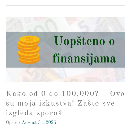
Kako
od
0
do
100,000?
–
Ovo
su
moja
iskustva!
Kako od 0 do 100,000? – Ovo
Zašto
sve
su moja iskustva! Zašto sve
izgleda
izgleda sporo?
sporo?
Opšte
/
August 31, 2025