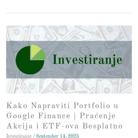
Kako
Napraviti
Portfolio
u
Google
Finance
|
Praćenje
Akcija
i
Kako Napraviti Portfolio u
ETF-
ova
Google Finance | Praćenje
Besplatno
Akcija i ETF-ova Besplatno
Investiranje
/
September 14, 2025