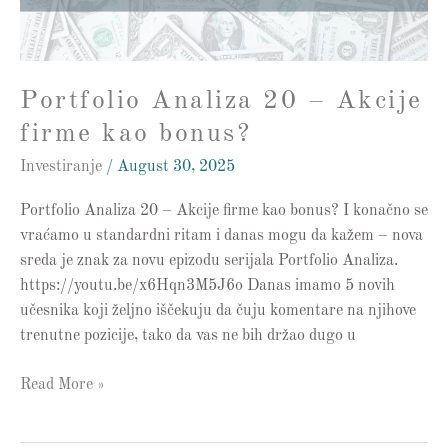
kao
bonus?
Portfolio Analiza 20 – Akcije
firme kao bonus?
Investiranje
/
August 30, 2025
Portfolio Analiza 20 – Akcije firme kao bonus? I konačno se
vraćamo u standardni ritam i danas mogu da kažem – nova
sreda je znak za novu epizodu serijala Portfolio Analiza.
https://youtu.be/x6Hqn3M5J6o Danas imamo 5 novih
učesnika koji željno iščekuju da čuju komentare na njihove
trenutne pozicije, tako da vas ne bih držao dugo u
Read More »