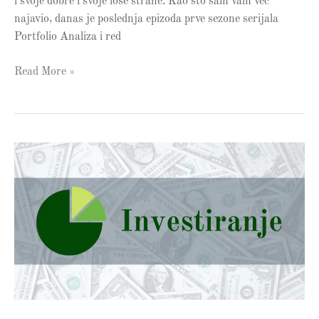
i svoje dobre i svoje loše strane. Kao što sam vam već
najavio, danas je poslednja epizoda prve sezone serijala
Portfolio Analiza i red
Read More »
Kraj
za
Walnut
Fund!?
–
Nove
informacije