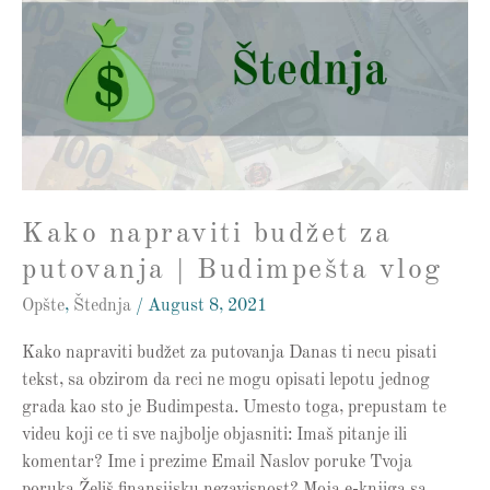
budžet
za
putovanja
|
Budimpešta
vlog
Kako napraviti budžet za
putovanja | Budimpešta vlog
Opšte
,
Štednja
/
August 8, 2021
Kako napraviti budžet za putovanja Danas ti necu pisati
tekst, sa obzirom da reci ne mogu opisati lepotu jednog
grada kao sto je Budimpesta. Umesto toga, prepustam te
videu koji ce ti sve najbolje objasniti: Imaš pitanje ili
komentar? Ime i prezime Email Naslov poruke Tvoja
poruka Želiš finansijsku nezavisnost? Moja e-knjiga sa