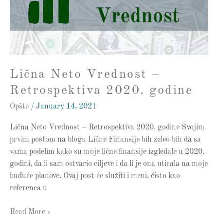
Retrospektiva
2020.
godine
Lična Neto Vrednost –
Retrospektiva 2020. godine
Opšte
/
January 14, 2021
Lična Neto Vrednost – Retrospektiva 2020. godine Svojim
prvim postom na blogu Lične Finansije bih želeo bih da sa
vama podelim kako su moje lične finansije izgledale u 2020.
godini, da li sam ostvario ciljeve i da li je ona uticala na moje
buduće planove. Ovaj post će služiti i meni, čisto kao
referenca u
Read More »