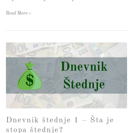
Read More »
Dnevnik
štednje
1
–
Šta
je
stopa
štednje?
Dnevnik štednje 1 – Šta je
stopa štednje?