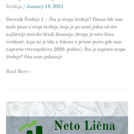
Štednja
/
January 19, 2021
Dnevnik Štednje 1 – Šta je stopa štednje? Danas bih vam
malo pisao o stopi štednje, koja je po meni jedna od dve
najbitnije metrike ličnih finansija (druga je neto lična
vrednost, koja mi je bila u fokusu u prvom postu gde sam
napravio retrospektivu 2020. godine). Šta je zapravo stopa
štednje? Ona nam pokazuje
Read More »
Lična
Neto
Vrednost
–