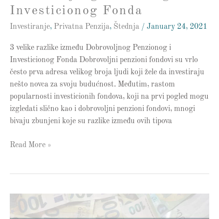
Investicionog Fonda
Investiranje
,
Privatna Penzija
,
Štednja
/
January 24, 2021
3 velike razlike između Dobrovoljnog Penzionog i
Investicionog Fonda Dobrovoljni penzioni fondovi su vrlo
često prva adresa velikog broja ljudi koji žele da investiraju
nešto novca za svoju budućnost. Međutim, rastom
popularnosti investicionih fondova, koji na prvi pogled mogu
izgledati slično kao i dobrovoljni penzioni fondovi, mnogi
bivaju zbunjeni koje su razlike između ovih tipova
Read More »
Kamatne
stope