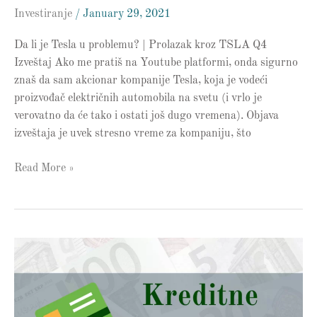
Investiranje
/
January 29, 2021
Da li je Tesla u problemu? | Prolazak kroz TSLA Q4
Izveštaj Ako me pratiš na Youtube platformi, onda sigurno
znaš da sam akcionar kompanije Tesla, koja je vodeći
proizvođač električnih automobila na svetu (i vrlo je
verovatno da će tako i ostati još dugo vremena). Objava
izveštaja je uvek stresno vreme za kompaniju, što
Read More »
Kako
prekinuti
lanac
zaduživanja
na