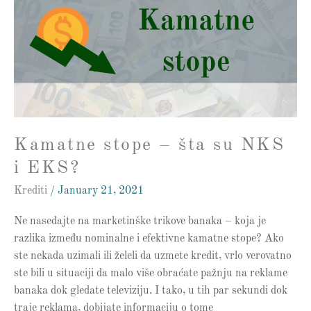
–
šta
su
NKS
i
EKS?
Kamatne stope – šta su NKS
i EKS?
Krediti
/
January 21, 2021
Ne nasedajte na marketinške trikove banaka – koja je
razlika između nominalne i efektivne kamatne stope? Ako
ste nekada uzimali ili želeli da uzmete kredit, vrlo verovatno
ste bili u situaciji da malo više obraćate pažnju na reklame
banaka dok gledate televiziju. I tako, u tih par sekundi dok
traje reklama, dobijate informaciju o tome