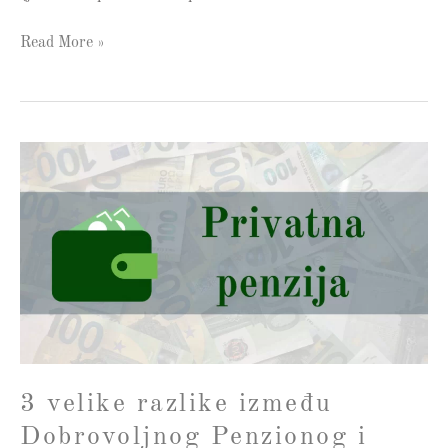
Read More »
3
velike
razlike
između
Dobrovoljnog
Penzionog
i
Investicionog
Fonda
3 velike razlike između
Dobrovoljnog Penzionog i