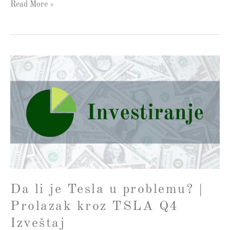
Read More »
Da
li
je
Tesla
u
problemu?
|
Prolazak
kroz
TSLA
Da li je Tesla u problemu? |
Q4
Izveštaj
Prolazak kroz TSLA Q4
Izveštaj