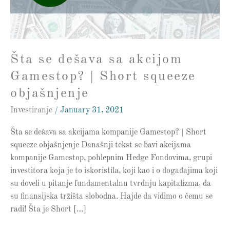
|
Short
squeeze
objašnjenje
Šta se dešava sa akcijom
Gamestop? | Short squeeze
objašnjenje
Investiranje
/
January 31, 2021
Šta se dešava sa akcijama kompanije Gamestop? | Short
squeeze objašnjenje Današnji tekst se bavi akcijama
kompanije Gamestop, pohlepnim Hedge Fondovima, grupi
investitora koja je to iskoristila, koji kao i o događajima koji
su doveli u pitanje fundamentalnu tvrdnju kapitalizma, da
su finansijska tržišta slobodna. Hajde da vidimo o čemu se
radi! Šta je Short […]