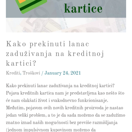
kreditnoj
kartici?
Kako prekinuti lanac
zaduživanja na kreditnoj
kartici?
Krediti
,
Troškovi
/
January 24, 2021
Kako prekinuti lanac zaduživanja na kreditnoj kartici?
Pojava kreditnih kartica nam je predstavljena kao nešto što
će nam olakšati život i svakodnevno funkcionisanje.
Međutim, pojavom ovih novih kreditnih proizvoda je nastao
jedan veliki problem, a to je da sada možemo da se zadužimo
znatno iznad naših mogućnosti bez previše razmišljanja
(jednom impulsivnom kupovinom možemo da