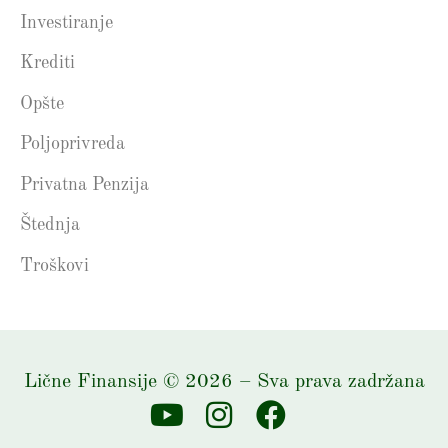
Investiranje
Krediti
Opšte
Poljoprivreda
Privatna Penzija
Štednja
Troškovi
Lične Finansije
©
2026
– Sva prava zadržana
Y
I
F
o
n
a