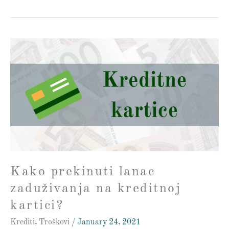
Kako
prekinuti
lanac
zaduživanja
na
kreditnoj
kartici?
Kako prekinuti lanac
zaduživanja na kreditnoj
kartici?
Krediti
,
Troškovi
/
January 24, 2021