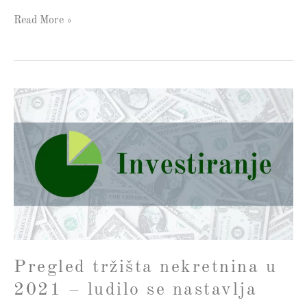
Read More »
Pregled
tržišta
nekretnina
u
2021
–
ludilo
se
nastavlja
Pregled tržišta nekretnina u
2021 – ludilo se nastavlja