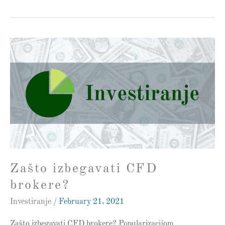
Zašto
izbegavati
CFD
brokere?
Zašto izbegavati CFD
brokere?
Investiranje
/
February 21, 2021
Zašto izbegavati CFD brokere? Popularizacijom