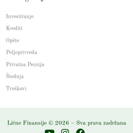
Investiranje
Krediti
Opšte
Poljoprivreda
Privatna Penzija
Štednja
Troškovi
Lične Finansije
©
2026
– Sva prava zadržana
Y
I
F