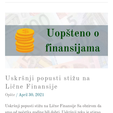
Uskršnji
popusti
stižu
na
Lične
Finansije
Uskršnji popusti stižu na
Lične Finansije
Opšte
/
April 30, 2021
Uskršnji popusti stižu na Lične Finansije Sa obzirom da
smo od početka godine bili dobri, Uskršnji zeka je stigao