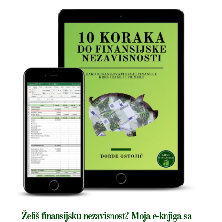
Želiš finansijsku nezavisnost? Moja e-knjiga sa