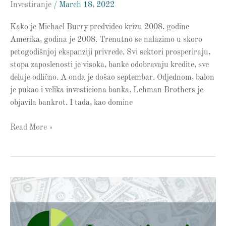
Investiranje
/
March 18, 2022
Kako je Michael Burry predvideo krizu 2008. godine
Amerika, godina je 2008. Trenutno se nalazimo u skoro
petogodišnjoj ekspanziji privrede. Svi sektori prosperiraju,
stopa zaposlenosti je visoka, banke odobravaju kredite, sve
deluje odlično. A onda je došao septembar. Odjednom, balon
je pukao i velika investiciona banka, Lehman Brothers je
objavila bankrot. I tada, kao domine
Read More »
5
stvari
koje
želim