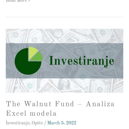
Read More »
The
Walnut
Fund
–
Analiza
Excel
modela
The Walnut Fund – Analiza
Excel modela
Investiranje
,
Opšte
/
March 5, 2022