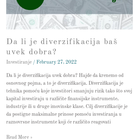
uvek
dobra?
Da li je diverzifikacija baš
uvek dobra?
Investiranje
/
February 27, 2022
Da li je diverzifikacija uvek dobra? Hajde da krenemo od
osnovnog pojma, a to je diverzifikacija. Diverzifikacija je
tehnika pomoću koje investitori smanjuju rizik tako što svoj
kapital investiraju u različite finansijske instrumente,
industrije ili u druge imovinske klase. Cilj diverzifikacije je
da postigne maksimalne prinose pomoću investiranja u
raznovrsne instrumente koji će različito reagovati
Read More »