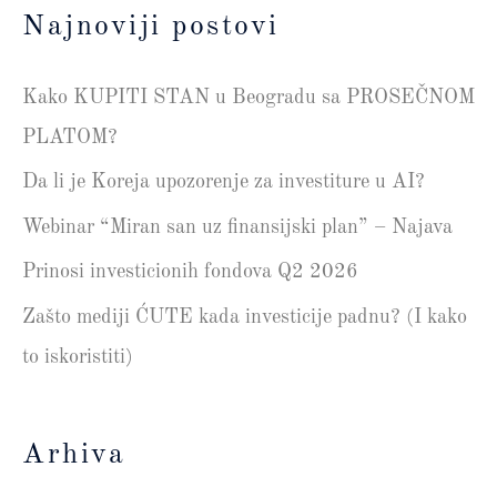
Najnoviji postovi
Kako KUPITI STAN u Beogradu sa PROSEČNOM
PLATOM?
Da li je Koreja upozorenje za investiture u AI?
Webinar “Miran san uz finansijski plan” – Najava
Prinosi investicionih fondova Q2 2026
Zašto mediji ĆUTE kada investicije padnu? (I kako
to iskoristiti)
Arhiva