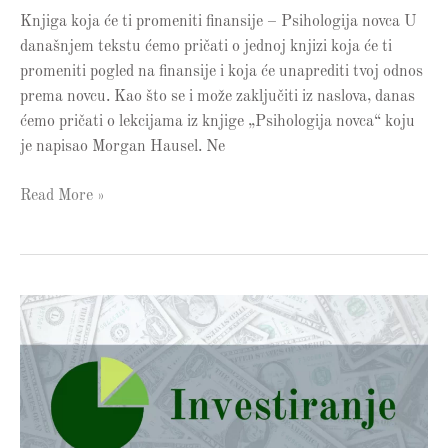
Knjiga koja će ti promeniti finansije – Psihologija novca U
današnjem tekstu ćemo pričati o jednoj knjizi koja će ti
promeniti pogled na finansije i koja će unaprediti tvoj odnos
prema novcu. Kao što se i može zaključiti iz naslova, danas
ćemo pričati o lekcijama iz knjige „Psihologija novca“ koju
je napisao Morgan Hausel. Ne
Read More »
Investiranje
kroz
životno
osiguranje
–
San