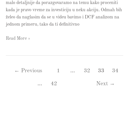
malo detaljnije da porazgovaramo na temu kako proceniti
kada je pravo vreme za investiciju u neku akciju. Odmah bih
želeo da naglasim da se u videu bavimo i DCF analizom na
jednom primeru, tako da ti definitivno
Read More »
←
Previous
1
…
32
33
34
…
42
Next
→