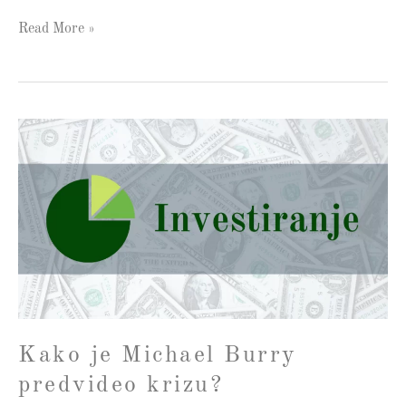
Read More »
Kako
je
Michael
Burry
predvideo
krizu?
Kako je Michael Burry
predvideo krizu?