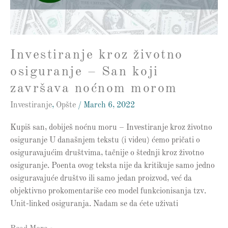
koji
završava
noćnom
morom
Investiranje kroz životno
osiguranje – San koji
završava noćnom morom
Investiranje
,
Opšte
/
March 6, 2022
Kupiš san, dobiješ noćnu moru – Investiranje kroz životno
osiguranje U današnjem tekstu (i videu) ćemo pričati o
osiguravajućim društvima, tačnije o štednji kroz životno
osiguranje. Poenta ovog teksta nije da kritikuje samo jedno
osiguravajuće društvo ili samo jedan proizvod, već da
objektivno prokomentariše ceo model funkcionisanja tzv.
Unit-linked osiguranja. Nadam se da ćete uživati