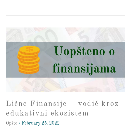
Lične
Finansije
–
vodič
kroz
edukativni
ekosistem
Lične Finansije – vodič kroz
edukativni ekosistem
Opšte
/
February 25, 2022