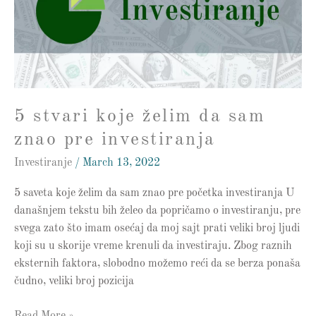
da
sam
znao
pre
investiranja
5 stvari koje želim da sam
znao pre investiranja
Investiranje
/
March 13, 2022
5 saveta koje želim da sam znao pre početka investiranja U
današnjem tekstu bih želeo da popričamo o investiranju, pre
svega zato što imam osećaj da moj sajt prati veliki broj ljudi
koji su u skorije vreme krenuli da investiraju. Zbog raznih
eksternih faktora, slobodno možemo reći da se berza ponaša
čudno, veliki broj pozicija