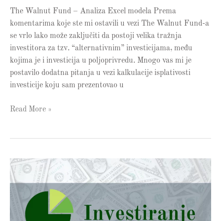
The Walnut Fund – Analiza Excel modela Prema
komentarima koje ste mi ostavili u vezi The Walnut Fund-a
se vrlo lako može zaključiti da postoji velika tražnja
investitora za tzv. “alternativnim” investicijama, među
kojima je i investicija u poljoprivredu. Mnogo vas mi je
postavilo dodatna pitanja u vezi kalkulacije isplativosti
investicije koju sam prezentovao u
Read More »
Da
li
je
diverzifikacija
baš