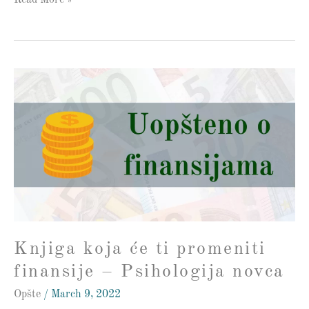
Read More »
Knjiga
koja
će
ti
promeniti
finansije
–
Psihologija
novca
Knjiga koja će ti promeniti
finansije – Psihologija novca
Opšte
/
March 9, 2022