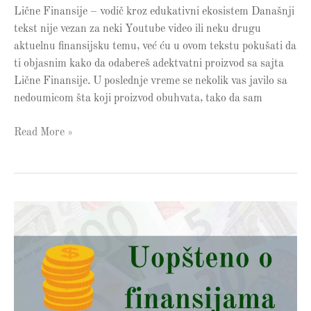
Lične Finansije – vodič kroz edukativni ekosistem Današnji
tekst nije vezan za neki Youtube video ili neku drugu
aktuelnu finansijsku temu, već ću u ovom tekstu pokušati da
ti objasnim kako da odabereš adektvatni proizvod sa sajta
Lične Finansije. U poslednje vreme se nekolik vas javilo sa
nedoumicom šta koji proizvod obuhvata, tako da sam
Read More »
Poresko
prebijanje
dobitaka
i
gubitaka