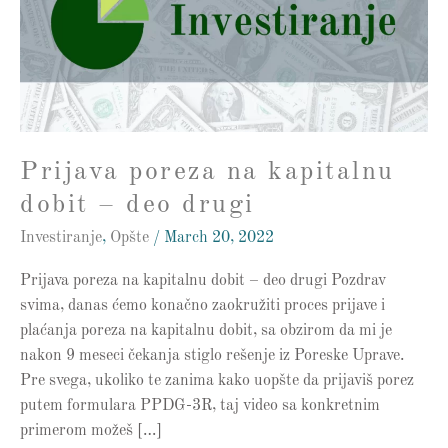
dobit
–
deo
drugi
Prijava poreza na kapitalnu
dobit – deo drugi
Investiranje
,
Opšte
/
March 20, 2022
Prijava poreza na kapitalnu dobit – deo drugi Pozdrav
svima, danas ćemo konačno zaokružiti proces prijave i
plaćanja poreza na kapitalnu dobit, sa obzirom da mi je
nakon 9 meseci čekanja stiglo rešenje iz Poreske Uprave.
Pre svega, ukoliko te zanima kako uopšte da prijaviš porez
putem formulara PPDG-3R, taj video sa konkretnim
primerom možeš […]