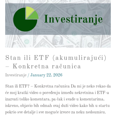
ETF
(akumulirajući)
–
Konkretna
računica
Stan ili ETF (akumulirajući)
– Konkretna računica
Investiranje
/
January 22, 2026
Stan ili ETF? – Konkretna računica Da mi je neko rekao da
će moj kratki video o poređenju između nekretnina i ETF-a
izazvati toliko komentara, pa čak i svađe u komentarima,
iskreno, objavio bih odmah ovaj duži video kako bih u startu
pokrio sve detalje i sve moguće izvore za neku nedoumicu.