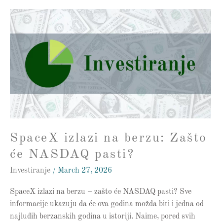
SpaceX
izlazi
na
berzu:
Zašto
će
NASDAQ
pasti?
SpaceX izlazi na berzu: Zašto
će NASDAQ pasti?
Investiranje
/
March 27, 2026
SpaceX izlazi na berzu – zašto će NASDAQ pasti? Sve
informacije ukazuju da će ova godina možda biti i jedna od
najluđih berzanskih godina u istoriji. Naime, pored svih