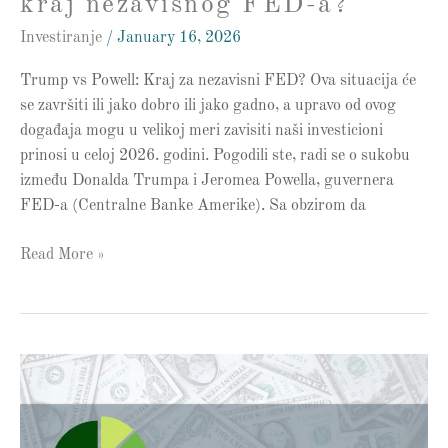
kraj nezavisnog FED-a?
Investiranje
/
January 16, 2026
Trump vs Powell: Kraj za nezavisni FED? Ova situacija će
se završiti ili jako dobro ili jako gadno, a upravo od ovog
događaja mogu u velikoj meri zavisiti naši investicioni
prinosi u celoj 2026. godini. Pogodili ste, radi se o sukobu
između Donalda Trumpa i Jeromea Powella, guvernera
FED-a (Centralne Banke Amerike). Sa obzirom da
Read More »
Šta
su
radili
investicioni