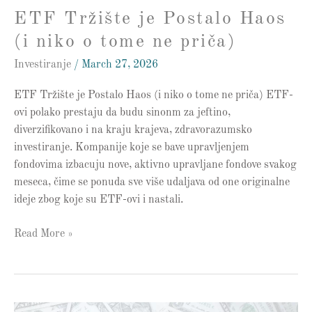
ne
ETF Tržište je Postalo Haos
priča)
(i niko o tome ne priča)
Investiranje
/
March 27, 2026
ETF Tržište je Postalo Haos (i niko o tome ne priča) ETF-
ovi polako prestaju da budu sinonm za jeftino,
diverzifikovano i na kraju krajeva, zdravorazumsko
investiranje. Kompanije koje se bave upravljenjem
fondovima izbacuju nove, aktivno upravljane fondove svakog
meseca, čime se ponuda sve više udaljava od one originalne
ideje zbog koje su ETF-ovi i nastali.
Read More »
Želim