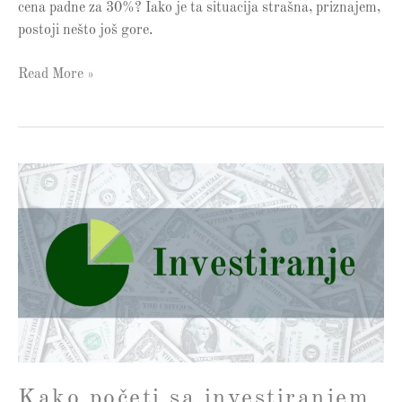
cena padne za 30%? Iako je ta situacija strašna, priznajem,
postoji nešto još gore.
Read More »
Kako
početi
sa
investiranjem
u
2026?
–
Od
0
do
Kako početi sa investiranjem
prvog