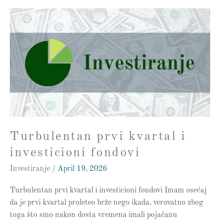
Turbulentan
prvi
kvartal
i
investicioni
fondovi
Turbulentan prvi kvartal i
investicioni fondovi
Investiranje
/
April 19, 2026
Turbulentan prvi kvartal i investicioni fondovi Imam osećaj
da je prvi kvartal proleteo brže nego ikada, verovatno zbog
toga što smo nakon dosta vremena imali pojačanu