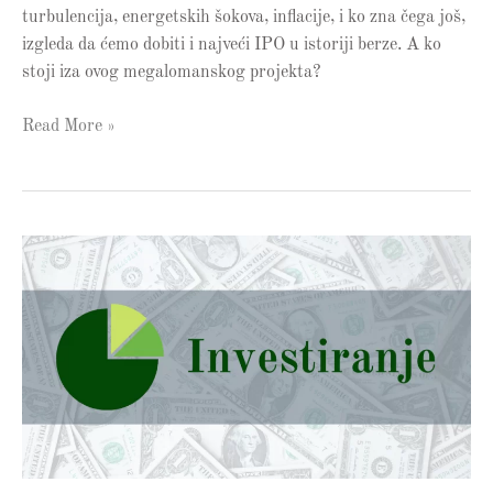
turbulencija, energetskih šokova, inflacije, i ko zna čega još,
izgleda da ćemo dobiti i najveći IPO u istoriji berze. A ko
stoji iza ovog megalomanskog projekta?
Read More »
ETF
Tržište
je
Postalo
Haos
(i
niko
o
tome