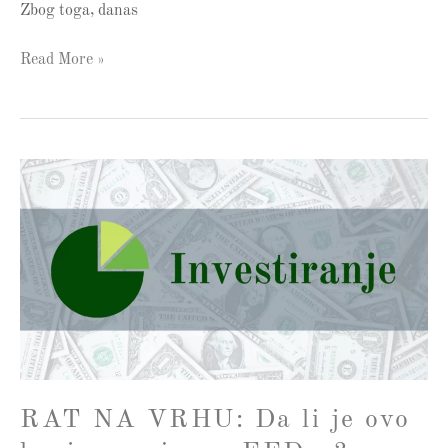
Zbog toga, danas
Read More »
RAT
NA
VRHU:
Da
li
je
ovo
kraj
nezavisnog
FED-
RAT NA VRHU: Da li je ovo
a?