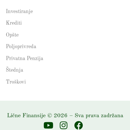
Investiranje
Krediti
Opšte
Poljoprivreda
Privatna Penzija
Štednja
Troškovi
Lične Finansije
©
2026
– Sva prava zadržana
Y
I
F