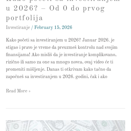
portfolija
u 2026? – Od 0 do prvog
portfolija
Investiranje
/
February 15, 2026
Kako početi sa investiranjem u 2026? Januar 2026. je
stigao i pravo je vreme da preuzmeš kontrolu nad svojim
finansijama! Ako misliš da je investiranje komplikovano,
rizično ili samo za one sa mnogo novca, ovaj video će ti
promeniti mišljenje. Danas ti otkrivam kako tačno da
započneš sa investiranjem u 2026. godini, čak i ako
Read More »
Stan
ili