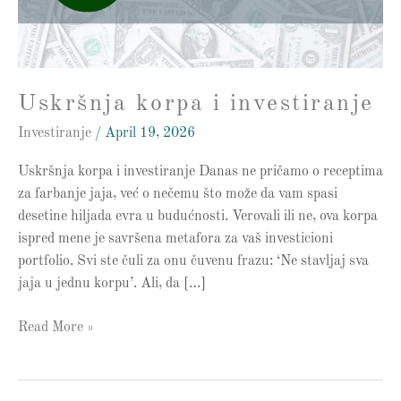
Uskršnja korpa i investiranje
Investiranje
/
April 19, 2026
Uskršnja korpa i investiranje Danas ne pričamo o receptima
za farbanje jaja, već o nečemu što može da vam spasi
desetine hiljada evra u budućnosti. Verovali ili ne, ova korpa
ispred mene je savršena metafora za vaš investicioni
portfolio. Svi ste čuli za onu čuvenu frazu: ‘Ne stavljaj sva
jaja u jednu korpu’. Ali, da […]
Read More »