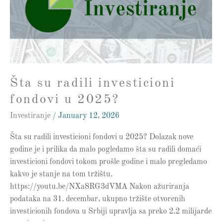
fondovi
u
2025?
Šta su radili investicioni
fondovi u 2025?
Investiranje
/
January 12, 2026
Šta su radili investicioni fondovi u 2025? Dolazak nove
godine je i prilika da malo pogledamo šta su radili domaći
investicioni fondovi tokom prošle godine i malo pregledamo
kakvo je stanje na tom tržištu.
https://youtu.be/NXa8RG3dVMA Nakon ažuriranja
podataka na 31. decembar, ukupno tržište otvorenih
investicionih fondova u Srbiji upravlja sa preko 2.2 milijarde