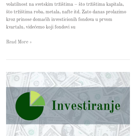
volatilnost na svetskim tržištima – što tržištima kapitala,
što tržištima roba, metala, nafte itd. Zato danas prolazimo
kroz prinose domaćih investicionih fondova u prvom
kvartalu, videćemo koji fondovi su
Read More »
NASDAQ
100
indeks:
Sve
što
treba
da
znate