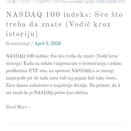
(Vodič
kroz
NASDAQ 100 indeks: Sve što
istoriju)
treba da znate (Vodič kroz
istoriju)
Investiranje
/
April 5, 2026
NASDAQ 100 indeks: Sve što treba da znate (Vodič kroz
istoriju) Kada sa nekim razgovaram o investiranju i nekim
predlozima ETF-ova, na spomen NASDAQ-a se mnogi
namrgode jer do tada nisu čuli taj pojam baš tako često.
Zato danas uskačemo u najsitnije detalje. Na primer, da li
ste znali da je NASDAQ počeo kao obična
Read More »