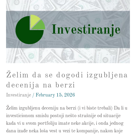
da
se
dogodi
izgubljena
decenija
na
berzi
Želim da se dogodi izgubljena
decenija na berzi
Investiranje
/
February 15, 2026
Želim izgubljenu deceniju na berzi (i vi biste trebali) Da li u
investicionom smislu postoji nešto strašnije od situacije
kada vi u svom portfoliju imate neke akcije, i onda jednog
dana izađe neka loša vest u vezi te kompanije, nakon koje