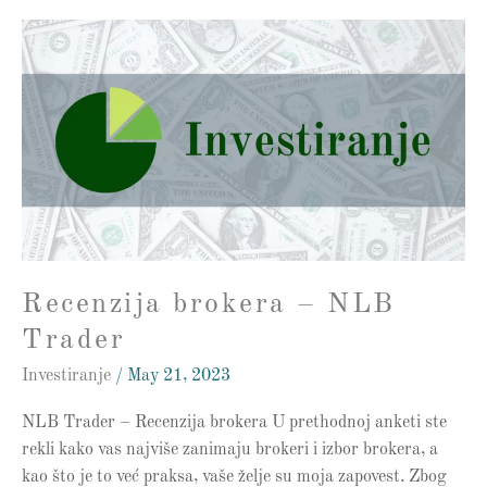
Recenzija
brokera
–
NLB
Trader
Recenzija brokera – NLB
Trader
Investiranje
/
May 21, 2023
NLB Trader – Recenzija brokera U prethodnoj anketi ste
rekli kako vas najviše zanimaju brokeri i izbor brokera, a
kao što je to već praksa, vaše želje su moja zapovest. Zbog