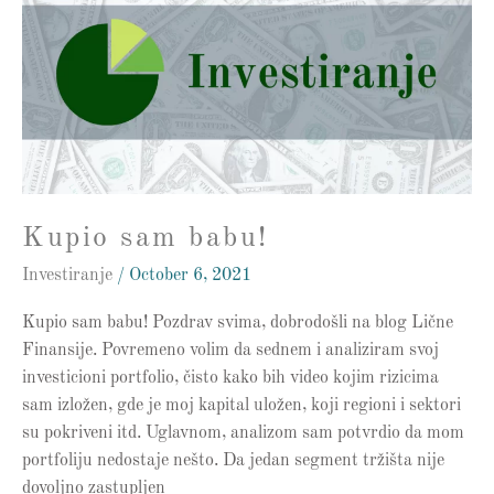
babu!
Kupio sam babu!
Investiranje
/
October 6, 2021
Kupio sam babu! Pozdrav svima, dobrodošli na blog Lične
Finansije. Povremeno volim da sednem i analiziram svoj
investicioni portfolio, čisto kako bih video kojim rizicima
sam izložen, gde je moj kapital uložen, koji regioni i sektori
su pokriveni itd. Uglavnom, analizom sam potvrdio da mom
portfoliju nedostaje nešto. Da jedan segment tržišta nije
dovoljno zastupljen