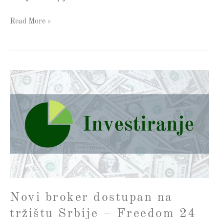
Read More »
Novi
broker
dostupan
na
tržištu
Srbije
–
Freedom
24
Novi broker dostupan na
tržištu Srbije – Freedom 24