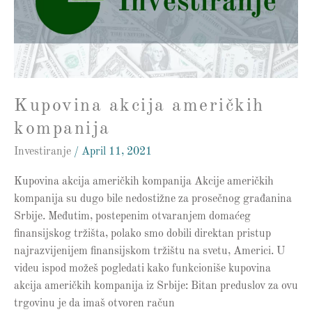
Kupovina akcija američkih
kompanija
Investiranje
/
April 11, 2021
Kupovina akcija američkih kompanija Akcije američkih
kompanija su dugo bile nedostižne za prosečnog građanina
Srbije. Međutim, postepenim otvaranjem domaćeg
finansijskog tržišta, polako smo dobili direktan pristup
najrazvijenijem finansijskom tržištu na svetu, Americi. U
videu ispod možeš pogledati kako funkcioniše kupovina
akcija američkih kompanija iz Srbije: Bitan preduslov za ovu
trgovinu je da imaš otvoren račun