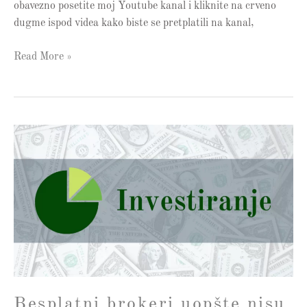
obavezno posetite moj Youtube kanal i kliknite na crveno
dugme ispod videa kako biste se pretplatili na kanal,
Read More »
Besplatni
brokeri
uopšte
nisu
besplatni!??
Besplatni brokeri uopšte nisu