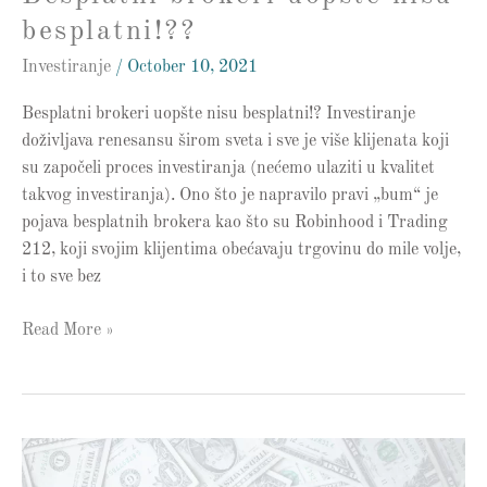
besplatni!??
Investiranje
/
October 10, 2021
Besplatni brokeri uopšte nisu besplatni!? Investiranje
doživljava renesansu širom sveta i sve je više klijenata koji
su započeli proces investiranja (nećemo ulaziti u kvalitet
takvog investiranja). Ono što je napravilo pravi „bum“ je
pojava besplatnih brokera kao što su Robinhood i Trading
212, koji svojim klijentima obećavaju trgovinu do mile volje,
i to sve bez
Read More »
Kupio
sam