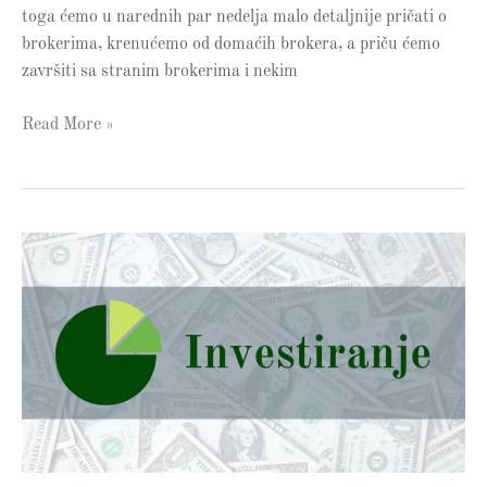
toga ćemo u narednih par nedelja malo detaljnije pričati o
brokerima, krenućemo od domaćih brokera, a priču ćemo
završiti sa stranim brokerima i nekim
Read More »
Investiciona
priča
o
familiji
Gotrocks