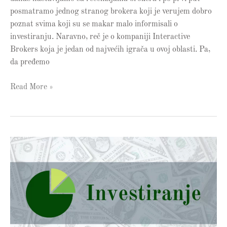
posmatramo jednog stranog brokera koji je verujem dobro
poznat svima koji su se makar malo informisali o
investiranju. Naravno, reč je o kompaniji Interactive
Brokers koja je jedan od najvećih igrača u ovoj oblasti. Pa,
da pređemo
Read More »
Recenzija
brokera
–
Tradewin
24