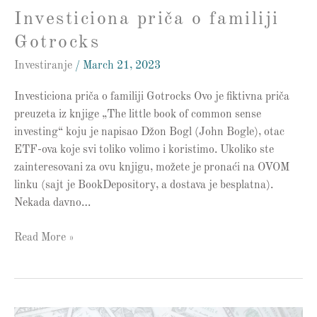
Investiciona priča o familiji
Gotrocks
Investiranje
/
March 21, 2023
Investiciona priča o familiji Gotrocks Ovo je fiktivna priča
preuzeta iz knjige „The little book of common sense
investing“ koju je napisao Džon Bogl (John Bogle), otac
ETF-ova koje svi toliko volimo i koristimo. Ukoliko ste
zainteresovani za ovu knjigu, možete je pronaći na OVOM
linku (sajt je BookDepository, a dostava je besplatna).
Nekada davno…
Read More »
Izbegavajte