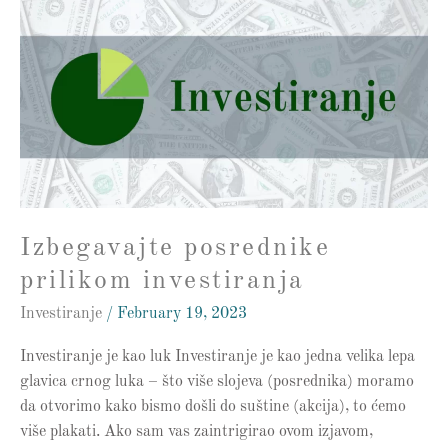
posrednike
prilikom
investiranja
Izbegavajte posrednike
prilikom investiranja
Investiranje
/
February 19, 2023
Investiranje je kao luk Investiranje je kao jedna velika lepa
glavica crnog luka – što više slojeva (posrednika) moramo
da otvorimo kako bismo došli do suštine (akcija), to ćemo
više plakati. Ako sam vas zaintrigirao ovom izjavom,