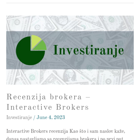
Recenzija
brokera
–
Interactive
Brokers
Recenzija brokera –
Interactive Brokers
Investiranje
/
June 4, 2023
Interactive Brokers recenzija Kao što i sam naslov kaže,
danas nastavljamo sa recenzijama brokera i po prvi put