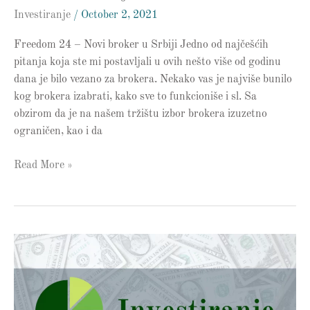
Investiranje
/
October 2, 2021
Freedom 24 – Novi broker u Srbiji Jedno od najčešćih
pitanja koja ste mi postavljali u ovih nešto više od godinu
dana je bilo vezano za brokera. Nekako vas je najviše bunilo
kog brokera izabrati, kako sve to funkcioniše i sl. Sa
obzirom da je na našem tržištu izbor brokera izuzetno
ograničen, kao i da
Read More »
Kupovina
akcija
američkih
kompanija