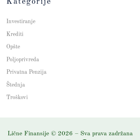
Kategorije
Investiranje
Krediti
Opšte
Poljoprivreda
Privatna Penzija
Štednja
Troškovi
Lične Finansije
©
2026
– Sva prava zadržana