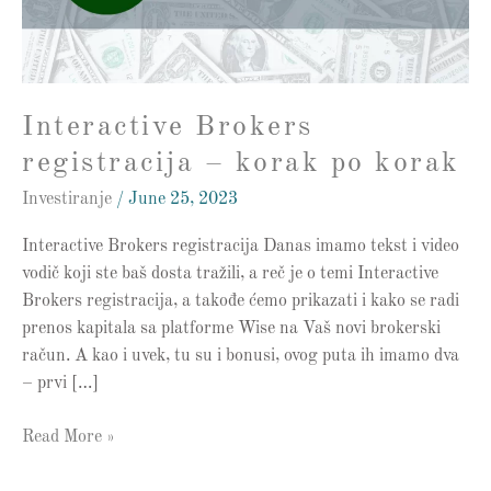
korak
Interactive Brokers
registracija – korak po korak
Investiranje
/
June 25, 2023
Interactive Brokers registracija Danas imamo tekst i video
vodič koji ste baš dosta tražili, a reč je o temi Interactive
Brokers registracija, a takođe ćemo prikazati i kako se radi
prenos kapitala sa platforme Wise na Vaš novi brokerski
račun. A kao i uvek, tu su i bonusi, ovog puta ih imamo dva
– prvi […]
Read More »